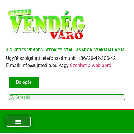
A SIKERES VENDÉGLÁTÓK ÉS SZÁLLÁSADÓK SZAKMAI LAPJA
Ügyfélszolgálati telefonszámunk: +36/20-42-300-42
E-mail: info@ujmedia.eu vagy
üzenhet a weblapról
Belépés