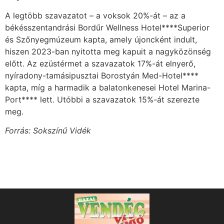
A legtöbb szavazatot – a voksok 20%-át – az a
békésszentandrási Bordűr Wellness Hotel****Superior
és Szőnyegmúzeum kapta, amely újoncként indult,
hiszen 2023-ban nyitotta meg kapuit a nagyközönség
előtt. Az ezüstérmet a szavazatok 17%-át elnyerő,
nyíradony-tamásipusztai Borostyán Med-Hotel****
kapta, míg a harmadik a balatonkenesei Hotel Marina-
Port**** lett. Utóbbi a szavazatok 15%-át szerezte
meg.
Forrás: Sokszínű Vidék