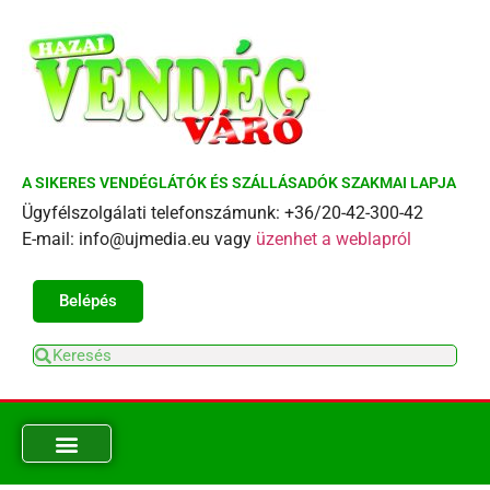
A SIKERES VENDÉGLÁTÓK ÉS SZÁLLÁSADÓK SZAKMAI LAPJA
Ügyfélszolgálati telefonszámunk: +36/20-42-300-42
E-mail: info@ujmedia.eu vagy
üzenhet a weblapról
Belépés