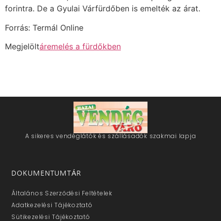
forintra. De a Gyulai Várfürdőben is emelték az árat.
Forrás: Termál Online
Megjelölt
áremelés a fürdőkben
A sikeres vendéglátók és szállásadók szakmai lapja
DOKUMENTUMTÁR
Általános Szerződési Feltételek
Adatkezelési Tájékoztató
Sütikezelési Tájékoztató