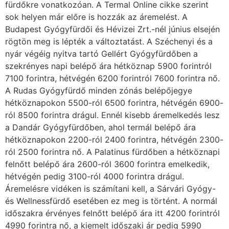
fürdőkre vonatkozóan. A Termal Online cikke szerint
sok helyen már előre is hozzák az áremelést. A
Budapest Gyógyfürdői és Hévizei Zrt.-nél június elsején
rögtön meg is lépték a változtatást. A Széchenyi és a
nyár végéig nyitva tartó Gellért Gyógyfürdőben a
szekrényes napi belépő ára hétköznap 5900 forintról
7100 forintra, hétvégén 6200 forintról 7600 forintra nő.
A Rudas Gyógyfürdő minden zónás belépőjegye
hétköznapokon 5500-ról 6500 forintra, hétvégén 6900-
ról 8500 forintra drágul. Ennél kisebb áremelkedés lesz
a Dandár Gyógyfürdőben, ahol termál belépő ára
hétköznapokon 2200-ról 2400 forintra, hétvégén 2300-
ról 2500 forintra nő. A Palatinus fürdőben a hétköznapi
felnőtt belépő ára 2600-ról 3600 forintra emelkedik,
hétvégén pedig 3100-ról 4000 forintra drágul.
Áremelésre vidéken is számítani kell, a Sárvári Gyógy-
és Wellnessfürdő esetében ez meg is történt. A normál
időszakra érvényes felnőtt belépő ára itt 4200 forintról
4990 forintra nő, a kiemelt időszaki ár pedig 5990