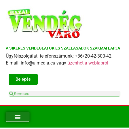
A SIKERES VENDÉGLÁTÓK ÉS SZÁLLÁSADÓK SZAKMAI LAPJA
Ügyfélszolgálati telefonszámunk: +36/20-42-300-42
E-mail: info@ujmedia.eu vagy
üzenhet a weblapról
Belépés