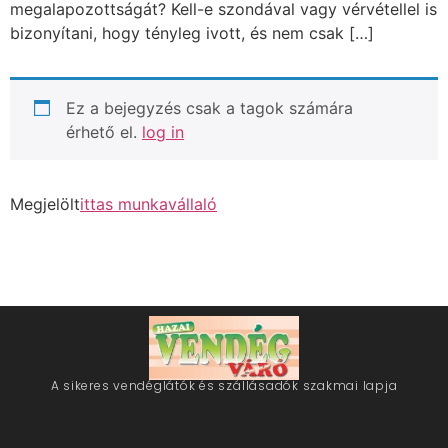
megalapozottságát? Kell-e szondával vagy vérvétellel is
bizonyítani, hogy tényleg ivott, és nem csak […]
Ez a bejegyzés csak a tagok számára
érhető el.
log in
Megjelölt
ittas munkavállaló
A sikeres vendéglátók és szállásadók szakmai lapja