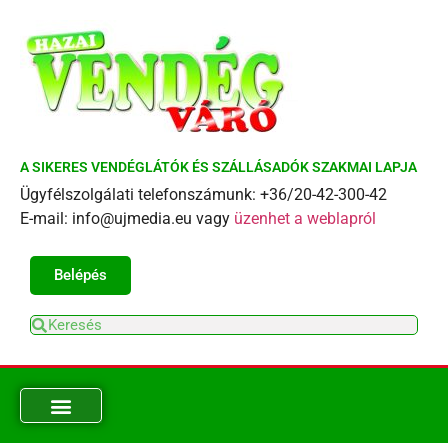
A SIKERES VENDÉGLÁTÓK ÉS SZÁLLÁSADÓK SZAKMAI LAPJA
Ügyfélszolgálati telefonszámunk: +36/20-42-300-42
E-mail: info@ujmedia.eu vagy
üzenhet a weblapról
Belépés