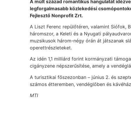
A múlt század romantikus hangulatát idézv
legforgalmasabb közlekedési csomópontokon
Fejlesztő Nonprofit Zrt.
A Liszt Ferenc repülőtéren, valamint Siófok
háromszor, a Keleti és a Nyugati pályaudvaro
muzsikusok három-négy órán át játszanak slá
operettrészleteket.
Az idén 1,1 milliárd forint kormányzati támog
cigányzene népszerűsítése, amely a vendéglát
A turisztikai főszezonban – június 2. és sze
számos étteremben, vendéglőben és kávéház
MTI