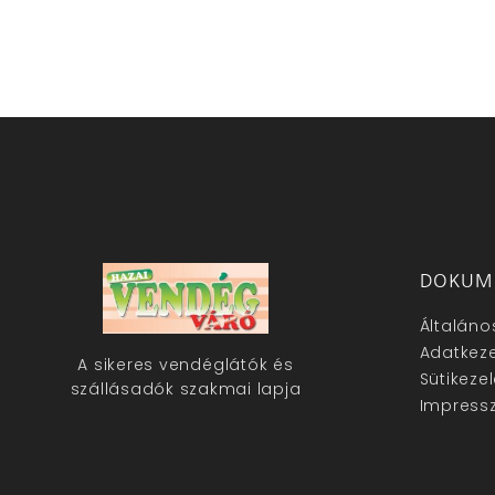
DOKUM
Általáno
Adatkeze
A sikeres vendéglátók és
Sütikeze
szállásadók szakmai lapja
Impress