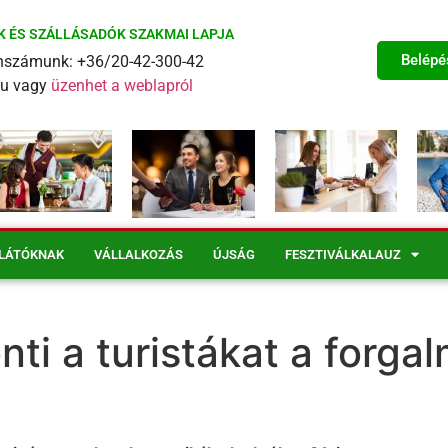
K ÉS SZÁLLÁSADÓK SZAKMAI LAPJA
Belépé
fonszámunk: +36/20-42-300-42
eu vagy
üzenhet a weblapról
LÁTÓKNAK
VÁLLALKOZÁS
ÚJSÁG
FESZTIVÁLKALAUZ
ti a turistákat a forga