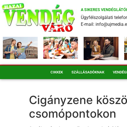
A SIKERES VENDÉGLÁTÓ
Ügyfélszolgálati tele
E-mail: info@ujmedia.
CIKKEK
SZÁLLÁSADÓKNAK
VENDÉG
Cigányzene köszön
csomópontokon