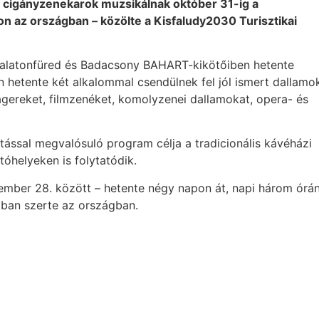
e cigányzenekarok muzsikálnak október 31-ig a
 az országban – közölte a Kisfaludy2030 Turisztikai
, Balatonfüred és Badacsony BAHART-kikötőiben hetente
n hetente két alkalommal csendülnek fel jól ismert dallamo
gereket, filmzenéket, komolyzenei dallamokat, opera- és
atással megvalósuló program célja a tradicionális kávéházi
óhelyeken is folytatódik.
ptember 28. között – hetente négy napon át, napi három ór
ban szerte az országban.