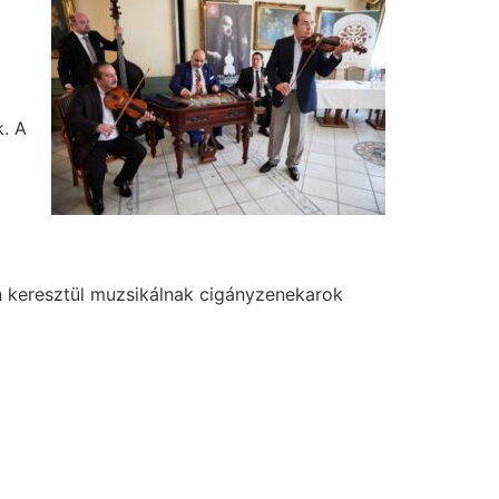
k. A
án keresztül muzsikálnak cigányzenekarok