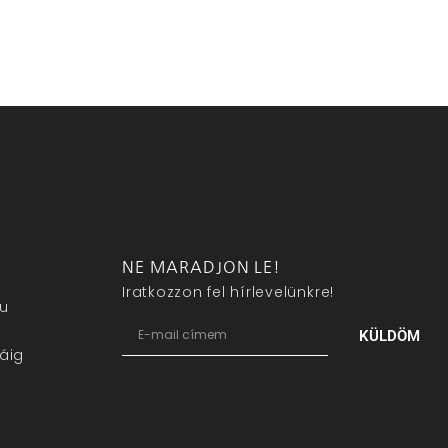
NE MARADJON LE!
Iratkozzon fel hírlevelünkre!
eu
KÜLDÖM
áig