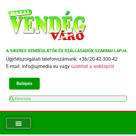
A SIKERES VENDÉGLÁTÓK ÉS SZÁLLÁSADÓK SZAKMAI LAPJA
Ügyfélszolgálati telefonszámunk: +36/20-42-300-42
E-mail: info@ujmedia.eu vagy
üzenhet a weblapról
Belépés