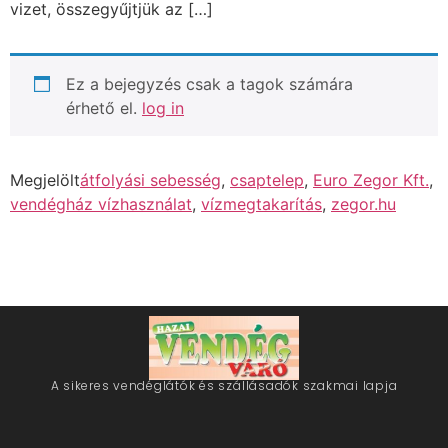
vizet, összegyűjtjük az […]
Ez a bejegyzés csak a tagok számára
érhető el.
log in
Megjelölt
átfolyási sebesség
,
csaptelep
,
Euro Zegor Kft.
,
vendégház vízhasználat
,
vízmegtakarítás
,
zegor.hu
A sikeres vendéglátók és szállásadók szakmai lapja