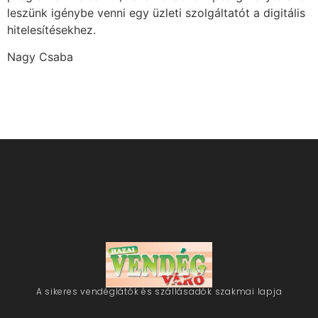
leszünk igénybe venni egy üzleti szolgáltatót a digitális
hitelesítésekhez.
Nagy Csaba
A sikeres vendéglátók és szállásadók szakmai lapja