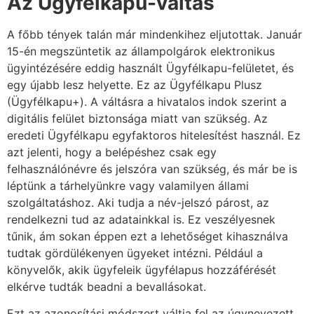
Az Ügyfélkapu-váltás
A főbb tények talán már mindenkihez eljutottak. Január
15-én megszüntetik az állampolgárok elektronikus
ügyintézésére eddig használt Ügyfélkapu-felületet, és
egy újabb lesz helyette. Ez az Ügyfélkapu Plusz
(Ügyfélkapu+). A váltásra a hivatalos indok szerint a
digitális felület biztonsága miatt van szükség. Az
eredeti Ügyfélkapu egyfaktoros hitelesítést használ. Ez
azt jelenti, hogy a belépéshez csak egy
felhasználónévre és jelszóra van szükség, és már be is
léptünk a tárhelyünkre vagy valamilyen állami
szolgáltatáshoz. Aki tudja a név-jelszó párost, az
rendelkezni tud az adatainkkal is. Ez veszélyesnek
tűnik, ám sokan éppen ezt a lehetőséget kihasználva
tudtak gördülékenyen ügyeket intézni. Például a
könyvelők, akik ügyfeleik ügyfélapus hozzáférését
elkérve tudták beadni a bevallásokat.
Ezt az azonosítási módszert váltja fel az úgynevezett