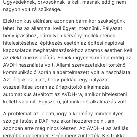
Ügyvédeknek, orvosoknak is kell, másnak eddig nem
nagyon volt rá szüksége.
Elektronikus aláírásra azonban bármikor szükségünk
lehet, ha az állammal kell ügyet intéznünk. Pályázat
benyújtásához, bármilyen kérvény mellékletének
hitelesítéséhez, építkezés esetén az építési naplóval
kapcsolatos meghatalmazásokhoz számos esetben kell
az elektronikus aláírás. Ennek ingyenes módja eddig az
AVDH használata volt. Állami szervezetekkel történő
kommunikáció során alapértelmezett volt a használata.
Azt értjük ez alatt, hogy például egy pályázat
összeállítása során az űrlapkitöltő alkalmazás
automatikus átváltott az AVDH-ra, amikor hitelesíteni
kellett valamit. Egyszerű, jól működő alkalmazás volt.
A problémát az jelenti,hogy a kormány minden ilyen
szolgáltatást a DÁP-hoz akar hozzárendelni, ami
azonban erre még nincs készen. Az AVDH-t az átállás
jegyében december 31-én megszüntették. Kis trükkel