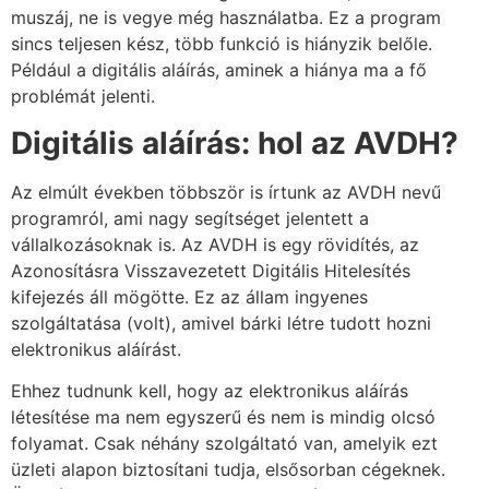
muszáj, ne is vegye még használatba. Ez a program
sincs teljesen kész, több funkció is hiányzik belőle.
Például a digitális aláírás, aminek a hiánya ma a fő
problémát jelenti.
Digitális aláírás: hol az AVDH?
Az elmúlt években többször is írtunk az AVDH nevű
programról, ami nagy segítséget jelentett a
vállalkozásoknak is. Az AVDH is egy rövidítés, az
Azonosításra Visszavezetett Digitális Hitelesítés
kifejezés áll mögötte. Ez az állam ingyenes
szolgáltatása (volt), amivel bárki létre tudott hozni
elektronikus aláírást.
Ehhez tudnunk kell, hogy az elektronikus aláírás
létesítése ma nem egyszerű és nem is mindig olcsó
folyamat. Csak néhány szolgáltató van, amelyik ezt
üzleti alapon biztosítani tudja, elsősorban cégeknek.