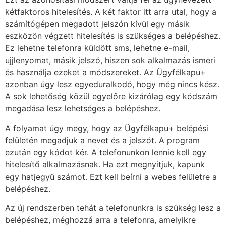
kétfaktoros hitelesítés. A két faktor itt arra utal, hogy a
számítógépen megadott jelszón kívül egy másik
eszközön végzett hitelesítés is szükséges a belépéshez.
Ez lehetne telefonra küldött sms, lehetne e-mail,
ujjlenyomat, másik jelszó, hiszen sok alkalmazás ismeri
és használja ezeket a módszereket. Az Ügyfélkapu+
azonban úgy lesz egyeduralkodó, hogy még nincs kész.
A sok lehetőség közül egyelőre kizárólag egy kódszám
megadása lesz lehetséges a belépéshez.
A folyamat úgy megy, hogy az Ügyfélkapu+ belépési
felületén megadjuk a nevet és a jelszót. A program
ezután egy kódot kér. A telefonunkon lennie kell egy
hitelesítő alkalmazásnak. Ha ezt megnyitjuk, kapunk
egy hatjegyű számot. Ezt kell beírni a webes felületre a
belépéshez.
Az új rendszerben tehát a telefonunkra is szükség lesz a
belépéshez, méghozzá arra a telefonra, amelyikre