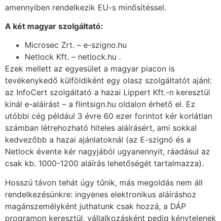
amennyiben rendelkezik EU-s minősítéssel.
A két magyar szolgáltató:
Microsec Zrt. – e-szigno.hu
Netlock Kft. – netlock.hu .
Ezek mellett az egyesület a magyar piacon is
tevékenykedő külföldiként egy olasz szolgáltatót ajánl:
az InfoCert szolgáltató a hazai Lippert Kft.-n keresztül
kínál e-aláírást – a flintsign.hu oldalon érhető el. Ez
utóbbi cég például 3 évre 60 ezer forintot kér korlátlan
számban létrehozható hiteles aláírásért, ami sokkal
kedvezőbb a hazai ajánlatoknál (az E-szignó és a
Netlock évente kér nagyjából ugyanennyit, ráadásul az
csak kb. 1000-1200 aláírás lehetőségét tartalmazza).
Hosszú távon tehát úgy tűnik, más megoldás nem áll
rendelkezésünkre: ingyenes elektronikus aláíráshoz
magánszemélyként juthatunk csak hozzá, a DÁP
programon keresztül, vállalkozásként pedig kénytelenek