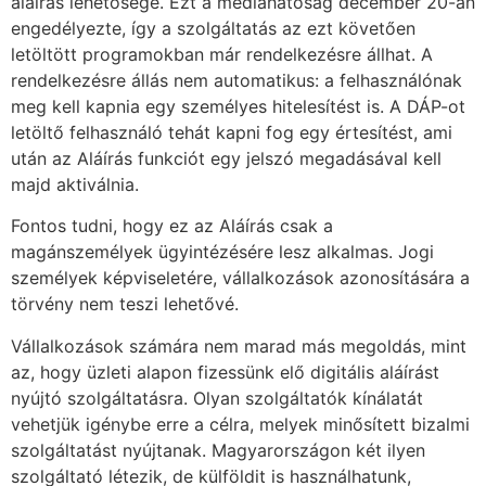
aláírás lehetősége. Ezt a médiahatóság december 20-án
engedélyezte, így a szolgáltatás az ezt követően
letöltött programokban már rendelkezésre állhat. A
rendelkezésre állás nem automatikus: a felhasználónak
meg kell kapnia egy személyes hitelesítést is. A DÁP-ot
letöltő felhasználó tehát kapni fog egy értesítést, ami
után az Aláírás funkciót egy jelszó megadásával kell
majd aktiválnia.
Fontos tudni, hogy ez az Aláírás csak a
magánszemélyek ügyintézésére lesz alkalmas. Jogi
személyek képviseletére, vállalkozások azonosítására a
törvény nem teszi lehetővé.
Vállalkozások számára nem marad más megoldás, mint
az, hogy üzleti alapon fizessünk elő digitális aláírást
nyújtó szolgáltatásra. Olyan szolgáltatók kínálatát
vehetjük igénybe erre a célra, melyek minősített bizalmi
szolgáltatást nyújtanak. Magyarországon két ilyen
szolgáltató létezik, de külföldit is használhatunk,