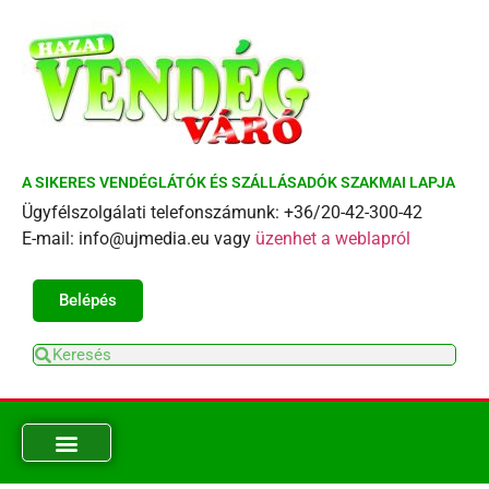
A SIKERES VENDÉGLÁTÓK ÉS SZÁLLÁSADÓK SZAKMAI LAPJA
Ügyfélszolgálati telefonszámunk: +36/20-42-300-42
E-mail: info@ujmedia.eu vagy
üzenhet a weblapról
Belépés