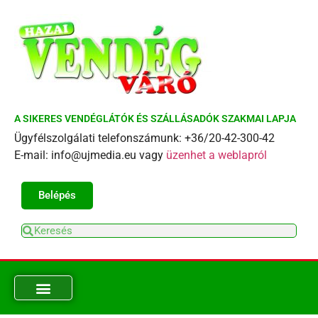
A SIKERES VENDÉGLÁTÓK ÉS SZÁLLÁSADÓK SZAKMAI LAPJA
Ügyfélszolgálati telefonszámunk: +36/20-42-300-42
E-mail: info@ujmedia.eu vagy
üzenhet a weblapról
Belépés