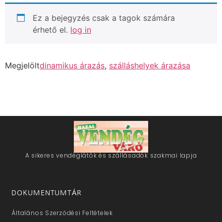
Ez a bejegyzés csak a tagok számára
érhető el.
log in
Megjelölt
dinamikus árazás
,
szálláshelyek árazása
A sikeres vendéglátók és szállásadók szakmai lapja
DOKUMENTUMTÁR
Általános Szerződési Feltételek