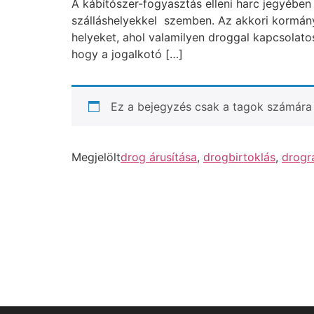
A kábítószer-fogyasztás elleni harc jegyébe
szálláshelyekkel szemben. Az akkori kormány
helyeket, ahol valamilyen droggal kapcsolato
hogy a jogalkotó […]
Ez a bejegyzés csak a tagok számára 
Megjelölt
drog árusítása
,
drogbirtoklás
,
drogr