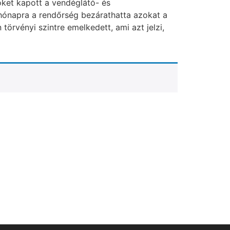
öket kapott a vendéglátó- és
 hónapra a rendőrség bezárathatta azokat a
örvényi szintre emelkedett, ami azt jelzi,