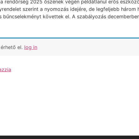
n a rendőrség 2025 őszének végén példátlanul erős eszköz
rendelet szerint a nyomozás idejére, de legfeljebb három
s bűncselekményt követtek el. A szabályozás decemberben t
érhető el.
log in
azzia