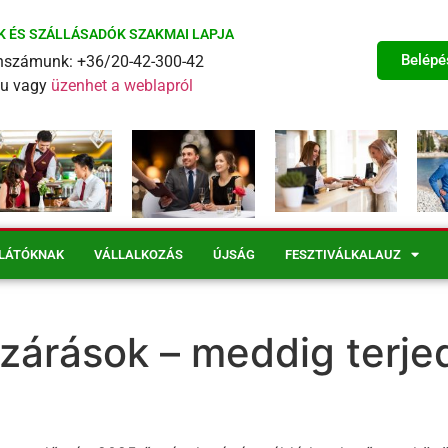
K ÉS SZÁLLÁSADÓK SZAKMAI LAPJA
Belépé
fonszámunk: +36/20-42-300-42
eu vagy
üzenhet a weblapról
LÁTÓKNAK
VÁLLALKOZÁS
ÚJSÁG
FESZTIVÁLKALAUZ
zárások – meddig terje