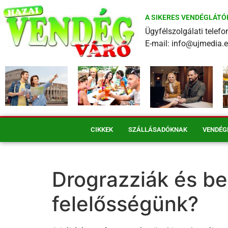
A SIKERES VENDÉGLÁTÓ
Ügyfélszolgálati tele
E-mail: info@ujmedia.
CIKKEK
SZÁLLÁSADÓKNAK
VENDÉG
Drograzziák és be
felelősségünk?