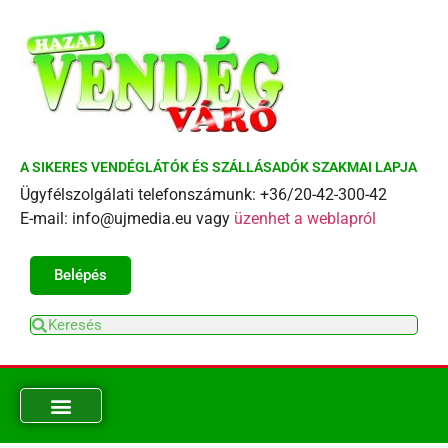
A SIKERES VENDÉGLÁTÓK ÉS SZÁLLÁSADÓK SZAKMAI LAPJA
Ügyfélszolgálati telefonszámunk: +36/20-42-300-42
E-mail: info@ujmedia.eu vagy
üzenhet a weblapról
Belépés