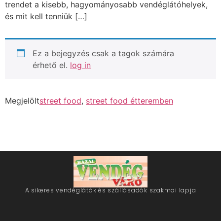
trendet a kisebb, hagyományosabb vendéglátóhelyek,
és mit kell tenniük […]
Ez a bejegyzés csak a tagok számára
érhető el.
log in
Megjelölt
street food
,
street food étteremben
A sikeres vendéglátók és szállásadók szakmai lapja