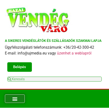
A SIKERES VENDÉGLÁTÓK ÉS SZÁLLÁSADÓK SZAKMAI LAPJA
Ügyfélszolgálati telefonszámunk: +36/20-42-300-42
E-mail: info@ujmedia.eu vagy
üzenhet a weblapról
Belépés