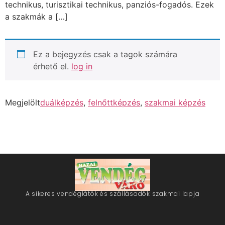
technikus, turisztikai technikus, panziós-fogadós. Ezek
a szakmák a […]
Ez a bejegyzés csak a tagok számára
érhető el.
log in
Megjelölt
duálképzés
,
felnőttképzés
,
szakmai képzés
A sikeres vendéglátók és szállásadók szakmai lapja