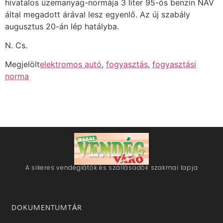
hivatalos üzemanyag-normája 3 liter 95-ös benzin NAV
által megadott árával lesz egyenlő. Az új szabály
augusztus 20-án lép hatályba.
N. Cs.
Megjelölt
elektromos autó
,
fogyasztás
,
fogyasztási
norma
A sikeres vendéglátók és szállásadók szakmai lapja
DOKUMENTUMTÁR