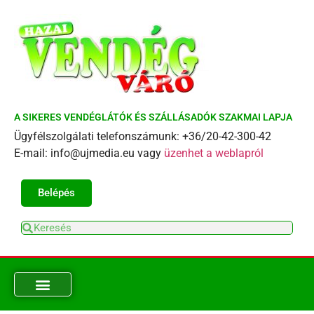
A SIKERES VENDÉGLÁTÓK ÉS SZÁLLÁSADÓK SZAKMAI LAPJA
Ügyfélszolgálati telefonszámunk: +36/20-42-300-42
E-mail: info@ujmedia.eu vagy
üzenhet a weblapról
Belépés