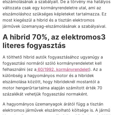
elszámolásának a szabályait. De a törvény ma hatályos
változata csak egy kormányrendeletre utal, ami az
elszámoláshoz szükséges képleteket tartalmazza. Ez
most kiegészül a hibrid és a tisztán elektromos
járművek üzemanyag-elszámolásának a szabályaival.
A hibrid 70%, az elektromos3
literes fogyasztás
A tölthető hibrid autók fogyasztásához ugyanúgy a
fogyasztási normáról szóló kormányrendeletet kell
felhasználni (ez a
60/1992. kormányrendelet
). Az a
különbség a hagyományos motor és a hibridek
elszámolása között, hogy hibrideknél mostantól a
motor hengerűrtartalma alapján számított érték 70
százalékát vehetjük fogyasztási normaként.
A hagyományos üzemanyagok árától függ a tisztán
elektromos járművek elszámolható költsége is. A jármű