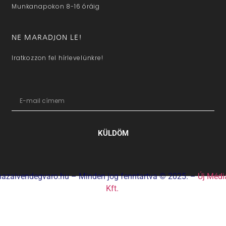
Munkanapokon 8-16 óráig
NE MARADJON LE!
Iratkozzon fel hírlevelünkre!
KÜLDÖM
hazaivendegvaro.hu – Minden jog fenntartva © 2025. –
Új Médi
Kft.