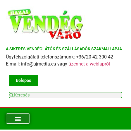
A SIKERES VENDÉGLÁTÓK ÉS SZÁLLÁSADÓK SZAKMAI LAPJA
Ügyfélszolgálati telefonszámunk: +36/20-42-300-42
E-mail: info@ujmedia.eu vagy
üzenhet a weblapról
Belépés