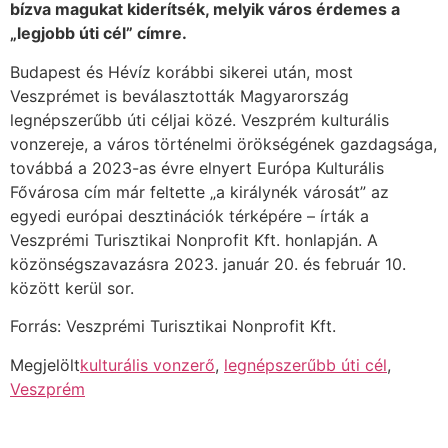
bízva magukat kiderítsék, melyik város érdemes a
„legjobb úti cél” címre.
Budapest és Hévíz korábbi sikerei után, most
Veszprémet is beválasztották Magyarország
legnépszerűbb úti céljai közé. Veszprém kulturális
vonzereje, a város történelmi örökségének gazdagsága,
továbbá a 2023-as évre elnyert Európa Kulturális
Fővárosa cím már feltette „a királynék városát” az
egyedi európai desztinációk térképére – írták a
Veszprémi Turisztikai Nonprofit Kft. honlapján. A
közönségszavazásra 2023. január 20. és február 10.
között kerül sor.
Forrás: Veszprémi Turisztikai Nonprofit Kft.
Megjelölt
kulturális vonzerő
,
legnépszerűbb úti cél
,
Veszprém