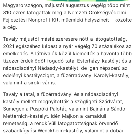
Magyarországon, májustól augusztus végéig több mint
310 ezren látogatták meg a Nemzeti Örökségvédelmi
Fejlesztési Nonprofit Kft. műemléki helyszíneit – közölte
a cég.
Tavaly májustól másfélszeresére nőtt a látogatottság,
2021 egészéhez képest a nyár végéig 70 százalékos az
emelkedés. A látnivalók közül kiemelték a havonta több
tízezer érdeklődőt fogadó tatai Esterházy-kastélyt és a
nádasdladányi Nádasdy-kastélyt, de igen népszerű az
edelényi kastélysziget, a füzérradványi Károlyi-kastély,
valamint a siroki vár is.
Tavaly a tatai, a füzérradványi és a nádasdladányi
kastély mellett megnyitották a szögligeti Szádvárat,
Sümegen a Püspöki Palotát, valamint Bajnán a Sándor-
Metternich-kastélyt. Idén Majkon a kamalduli
remeteség, a rendkívüli látogatottságnak örvendő
szabadkígyósi Wenckheim-kastély, valamint a dobai