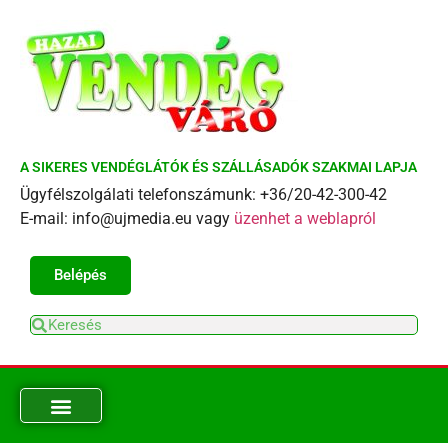
A SIKERES VENDÉGLÁTÓK ÉS SZÁLLÁSADÓK SZAKMAI LAPJA
Ügyfélszolgálati telefonszámunk: +36/20-42-300-42
E-mail: info@ujmedia.eu vagy
üzenhet a weblapról
Belépés