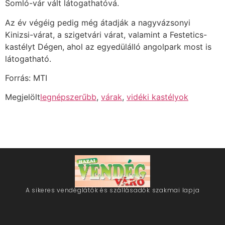
Somló-vár vált látogathatóvá.
Az év végéig pedig még átadják a nagyvázsonyi
Kinizsi-várat, a szigetvári várat, valamint a Festetics-
kastélyt Dégen, ahol az egyedülálló angolpark most is
látogatható.
Forrás: MTI
Megjelölt
legnépszerűbb
,
várak
,
vidéki kastélyok
A sikeres vendéglátók és szállásadók szakmai lapja