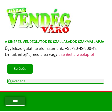
A SIKERES VENDÉGLÁTÓK ÉS SZÁLLÁSADÓK SZAKMAI LAPJA
Ügyfélszolgálati telefonszámunk: +36/20-42-300-42
E-mail: info@ujmedia.eu vagy
üzenhet a weblapról
Belépés