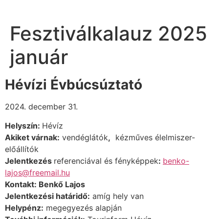
Fesztiválkalauz 2025
január
Hévízi Évbúcsúztató
2024. december 31.
Helyszín:
Hévíz
Akiket várnak:
vendéglátók
,
kézműves élelmiszer-
előállítók
Jelentkezés
referenciával és fényképpek
:
benko-
lajos@freemail.hu
Kontakt: Benkő Lajos
Jelentkezési határidő:
amíg hely van
Helypénz:
megegyezés alapján