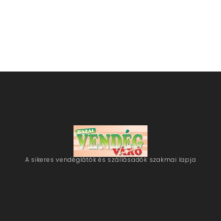
A sikeres vendéglátók és szállásadók szakmai lapja