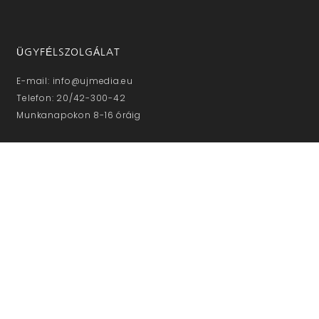
ÜGYFÉLSZOLGÁLAT
E-mail: info@ujmedia.eu
Telefon: 20/42-300-42
Munkanapokon 8-16 óráig
NE MARADJON LE!