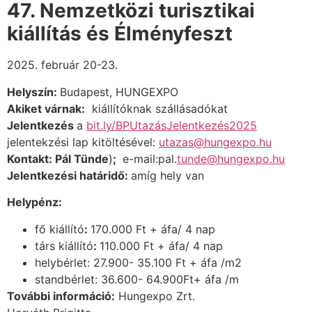
47. Nemzetközi turisztikai
kiállítás és Élményfeszt
2025. február 20-23.
Helyszín:
Budapest, HUNGEXPO
Akiket várnak:
kiállítóknak szállásadókat
Jelentkezés
a
bit.ly/BPUtazásJelentkezés2025
jelentekzési lap kitöltésével:
utazas@hungexpo.hu
Kontakt: Pál Tünde
)
;
e-mail:pal.
tunde@hungexpo.hu
Jelentkezési határidő:
amíg hely van
Helypénz:
fő kiállító
:
170.000 Ft + áfa/ 4 nap
társ kiállító
:
110.000 Ft + áfa/ 4 nap
helybérlet: 27.900- 35.100 Ft + áfa /m
2
standbérlet: 36.600- 64.900Ft+ áfa /m
További információ:
Hungexpo Zrt.