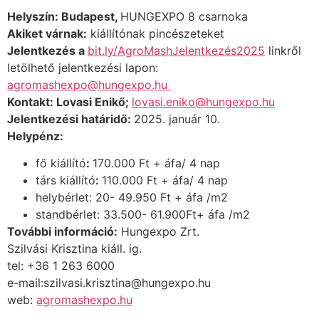
Helyszín: Budapest,
HUNGEXPO 8 csarnoka
Akiket várnak:
kiállítónak pincészeteket
Jelentkezés a
bit.ly/AgroMashJelentkezés2025
linkről
letölhető jelentkezési lapon:
agromashexpo@hungexpo.hu
Kontakt: Lovasi Enikő;
lovasi.eniko@hungexpo.hu
Jelentkezési határidő:
2025. január 10.
Helypénz:
fő kiállító
:
170.000 Ft + áfa/ 4 nap
társ kiállító
:
110.000 Ft + áfa/ 4 nap
helybérlet: 20- 49.950 Ft + áfa /m
2
standbérlet: 33.500- 61.900Ft+ áfa /m
2
További információ:
Hungexpo Zrt.
Szilvási Krisztina kiáll. ig.
tel: +36 1 263 6000
e-mail:szilvasi.krisztina@hungexpo.hu
web:
agromashexpo.hu