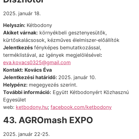
2025. január 18.
Helyszín:
Kétbodony
Akiket várnak:
környékbeli gesztenyesütők,
kürtőskalácsosok, kézműves élelmiszer-előállítók
Jelentkezés
fényképes bemutatkozással,
terméklistával, az igények megjelölésével
:
eva.kovacs0325
@gmail.com
Kontakt: Kovács Éva
Jelentkezési határidő:
2025. január 10.
Helypénz:
megegyezés szerint.
További információ:
Együtt Kétbodonyért Közhasznú
Egyesület
web:
ketbodony.hu
;
facebook.com/ketbodony
43. AGROmash EXPO
2025. január 22-25.