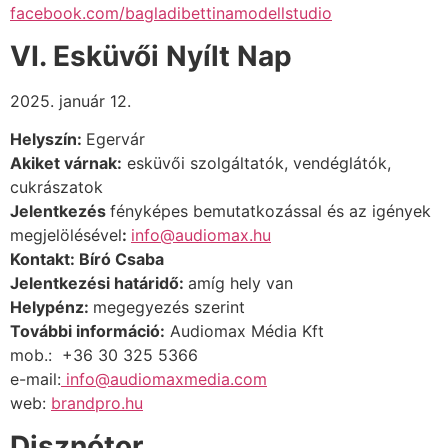
facebook.com/bagladibettinamodellstudio
VI. Esküvői Nyílt Nap
2025. január 12.
Helyszín:
Egervár
Akiket várnak:
esküvői szolgáltatók, vendéglátók,
cukrászatok
Jelentkezés
fényképes bemutatkozással és az igények
megjelölésével
:
info@audiomax.hu
Kontakt: Bíró Csaba
Jelentkezési határidő:
amíg hely van
Helypénz:
megegyezés szerint
További információ:
Audiomax Média Kft
mob.:
+36
30 325 5366
e-mail:
info@audiomaxmedia.com
web:
brandpro.hu
Disznótor