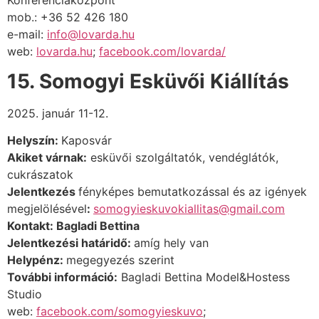
mob.: +36 52 426 180
e-mail:
info@lovarda.hu
web:
lovarda.hu
;
facebook.com/lovarda/
15. Somogyi Esküvői Kiállítás
2025. január 11-12.
Helyszín:
Kaposvár
Akiket várnak:
esküvői szolgáltatók, vendéglátók,
cukrászatok
Jelentkezés
fényképes bemutatkozással és az igények
megjelölésével
:
somogyieskuvokiallitas
@gmail.com
Kontakt: Bagladi Bettina
Jelentkezési határidő:
amíg hely van
Helypénz:
megegyezés szerint
További információ:
Bagladi Bettina Model&Hostess
Studio
web:
facebook.com/somogyieskuvo
;