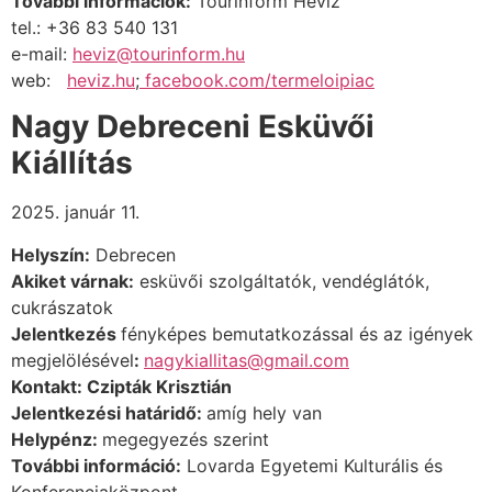
További információk:
Tourinform Hévíz
tel.: +36 83 540 131
e-mail:
heviz@tourinform.hu
web:
heviz.hu
;
facebook.com/termeloipiac
Nagy Debreceni Esküvői
Kiállítás
2025. január 11.
Helyszín:
Debrecen
Akiket várnak:
esküvői szolgáltatók, vendéglátók,
cukrászatok
Jelentkezés
fényképes bemutatkozással és az igények
megjelölésével
:
nagykiallitas@gmail.com
Kontakt: Czipták Krisztián
Jelentkezési határidő:
amíg hely van
Helypénz:
megegyezés szerint
További információ:
Lovarda Egyetemi Kulturális és
Konferenciaközpont