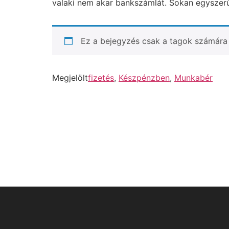
valaki nem akar bankszámlát. Sokan egyszer
Ez a bejegyzés csak a tagok számára 
Megjelölt
fizetés
,
Készpénzben
,
Munkabér