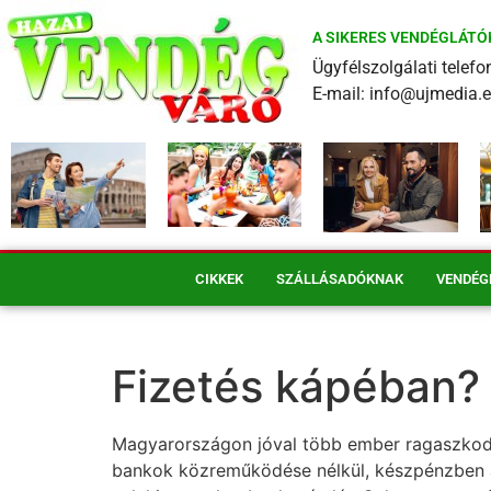
A SIKERES VENDÉGLÁTÓ
Ügyfélszolgálati tele
E-mail: info@ujmedia.
CIKKEK
SZÁLLÁSADÓKNAK
VENDÉG
Fizetés kápéban?
Magyarországon jóval több ember ragaszkodik 
bankok közreműködése nélkül, készpénzben ad