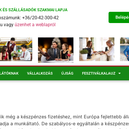
K ÉS SZÁLLÁSADÓK SZAKMAI LAPJA
Belépé
fonszámunk: +36/20-42-300-42
eu vagy
üzenhet a weblapról
LÁTÓKNAK
VÁLLALKOZÁS
ÚJSÁG
FESZTIVÁLKALAUZ
még a készpénzes fizetéshez, mint Európa fejlettebb állam
ja a munkáltató. De szabályos-e egyáltalán a készpénzes 