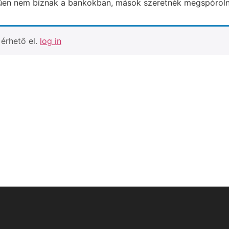
űen nem bíznak a bankokban, mások szeretnék megspórolni
érhető el.
log in