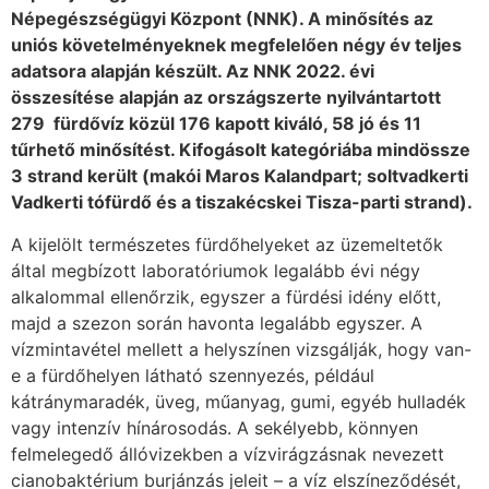
Népegészségügyi Központ (NNK). A minősítés az
uniós követelményeknek megfelelően négy év teljes
adatsora alapján készült. Az NNK 2022. évi
összesítése alapján az országszerte nyilvántartott
279 fürdővíz közül 176 kapott kiváló, 58 jó és 11
tűrhető minősítést. Kifogásolt kategóriába mindössze
3 strand került (makói Maros Kalandpart; soltvadkerti
Vadkerti tófürdő és a tiszakécskei Tisza-parti strand).
A kijelölt természetes fürdőhelyeket az üzemeltetők
által megbízott laboratóriumok legalább évi négy
alkalommal ellenőrzik, egyszer a fürdési idény előtt,
majd a szezon során havonta legalább egyszer. A
vízmintavétel mellett a helyszínen vizsgálják, hogy van-
e a fürdőhelyen látható szennyezés, például
kátránymaradék, üveg, műanyag, gumi, egyéb hulladék
vagy intenzív hínárosodás. A sekélyebb, könnyen
felmelegedő állóvizekben a vízvirágzásnak nevezett
cianobaktérium burjánzás jeleit – a víz elszíneződését,