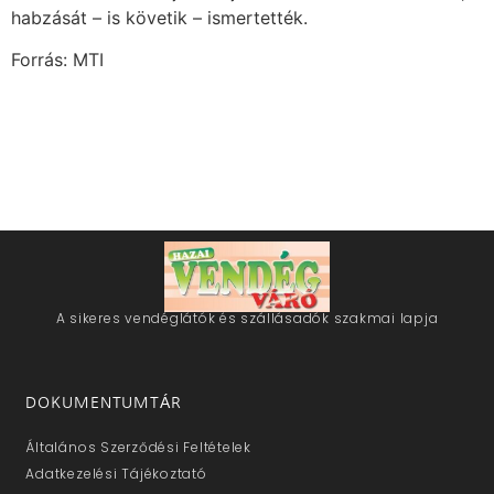
habzását – is követik – ismertették.
Forrás: MTI
A sikeres vendéglátók és szállásadók szakmai lapja
DOKUMENTUMTÁR
Általános Szerződési Feltételek
Adatkezelési Tájékoztató