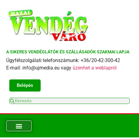
A SIKERES VENDÉGLÁTÓK ÉS SZÁLLÁSADÓK SZAKMAI LAPJA
Ügyfélszolgálati telefonszámunk: +36/20-42-300-42
E-mail: info@ujmedia.eu vagy
üzenhet a weblapról
Belépés