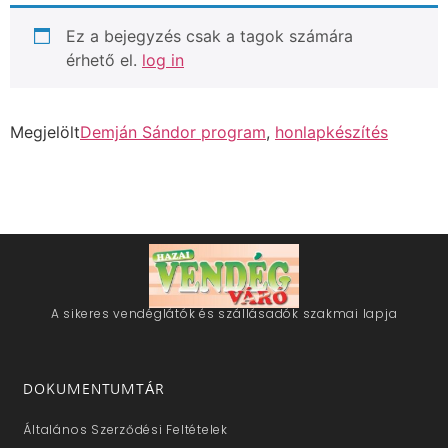
Ez a bejegyzés csak a tagok számára
érhető el.
log in
Megjelölt
Demján Sándor program
,
honlapkészítés
A sikeres vendéglátók és szállásadók szakmai lapja
DOKUMENTUMTÁR
Általános Szerződési Feltételek