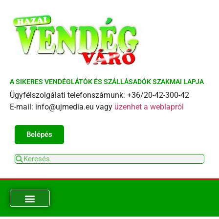
A SIKERES VENDÉGLÁTÓK ÉS SZÁLLÁSADÓK SZAKMAI LAPJA
Ügyfélszolgálati telefonszámunk: +36/20-42-300-42
E-mail: info@ujmedia.eu vagy
üzenhet a weblapról
Belépés