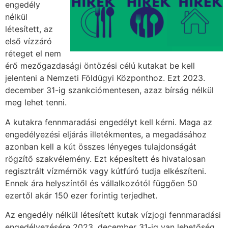
engedély
nélkül
létesített, az
első vízzáró
réteget el nem
érő mezőgazdasági öntözési célú kutakat be kell
jelenteni a Nemzeti Földügyi Központhoz. Ezt 2023.
december 31-ig szankciómentesen, azaz bírság nélkül
meg lehet tenni.
A kutakra fennmaradási engedélyt kell kérni. Maga az
engedélyezési eljárás illetékmentes, a megadásához
azonban kell a kút összes lényeges tulajdonságát
rögzítő szakvélemény. Ezt képesített és hivatalosan
regisztrált vízmérnök vagy kútfúró tudja elkészíteni.
Ennek ára helyszíntől és vállalkozótól függően 50
ezertől akár 150 ezer forintig terjedhet.
Az engedély nélkül létesített kutak vízjogi fennmaradási
engedélyezésére 2023. december 31-ig van lehetőség,