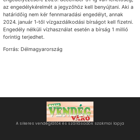
az engedélykérelmét a jegyzőhöz kell benyújtani. Aki a
határidőig nem kér fennmaradási engedélyt, annak
2024. január 1-től vízgazdálkodási bírságot kell fizetni.
Engedély nélküli vízhasználat esetén a bírság 1 millió
forintig terjedhet.
Forrás: Délmagyarország
A sikeres vendéglátók és szállásadók szakmai lapja