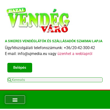
A SIKERES VENDÉGLÁTÓK ÉS SZÁLLÁSADÓK SZAKMAI LAPJA
Ügyfélszolgálati telefonszámunk: +36/20-42-300-42
E-mail: info@ujmedia.eu vagy
üzenhet a weblapról
Belépés