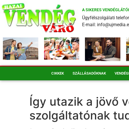
A SIKERES VENDÉGLÁTÓ
Ügyfélszolgálati tele
E-mail: info@ujmedia.
CIKKEK
SZÁLLÁSADÓKNAK
VENDÉG
Így utazik a jövő 
szolgáltatónak tud