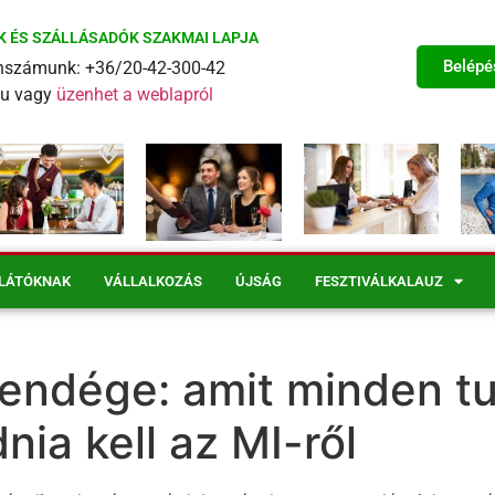
K ÉS SZÁLLÁSADÓK SZAKMAI LAPJA
Belépé
fonszámunk: +36/20-42-300-42
eu vagy
üzenhet a weblapról
LÁTÓKNAK
VÁLLALKOZÁS
ÚJSÁG
FESZTIVÁLKALAUZ
vendége: amit minden tur
nia kell az MI-ről