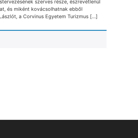
tervezésének szerves része, észrevétlenül
kat, és miként kovácsolhatnak ebből
 Lászlót, a Corvinus Egyetem Turizmus […]