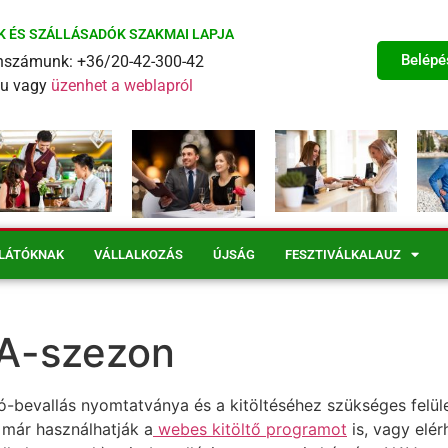
K ÉS SZÁLLÁSADÓK SZAKMAI LAPJA
Belépé
fonszámunk: +36/20-42-300-42
eu vagy
üzenhet a weblapról
LÁTÓKNAK
VÁLLALKOZÁS
ÚJSÁG
FESZTIVÁLKALAUZ
JA-szezon
bevallás nyomtatványa és a kitöltéséhez szükséges felüle
 már használhatják a
webes kitöltő programot
is, vagy elér