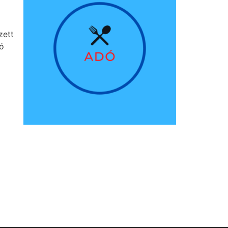
zett
zó