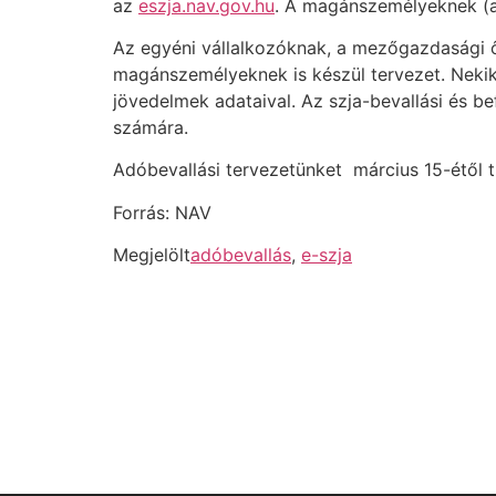
az
eszja.nav.gov.hu
. A magánszemélyeknek (al
Az egyéni vállalkozóknak, a mezőgazdasági ő
magánszemélyeknek is készül tervezet. Nekik a
jövedelmek adataival. Az szja-bevallási és b
számára.
Adóbevallási tervezetünket március 15-étől
Forrás: NAV
Megjelölt
adóbevallás
,
e-szja