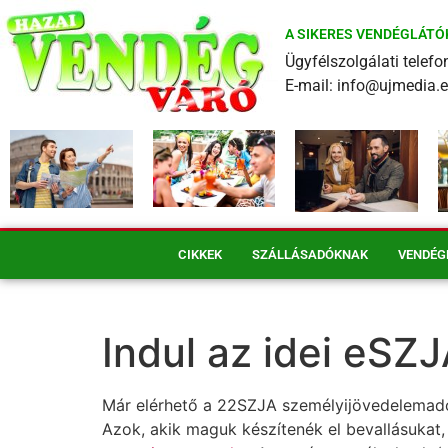
A SIKERES VENDÉGLÁTÓ
Ügyfélszolgálati tele
E-mail: info@ujmedia.
CIKKEK
SZÁLLÁSADÓKNAK
VENDÉG
Indul az idei eSZ
Már elérhető a 22SZJA személyijövedelemadó-
Azok, akik maguk készítenék el bevallásukat,