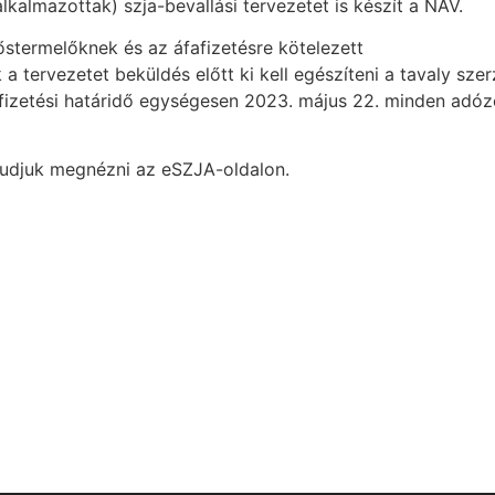
kalmazottak) szja-bevallási tervezetet is készít a NAV.
stermelőknek és az áfafizetésre kötelezett
 tervezetet beküldés előtt ki kell egészíteni a tavaly szer
efizetési határidő egységesen 2023. május 22. minden adó
 tudjuk megnézni az eSZJA-oldalon.