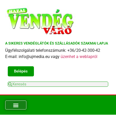
A SIKERES VENDÉGLÁTÓK ÉS SZÁLLÁSADÓK SZAKMAI LAPJA
Ügyfélszolgálati telefonszámunk: +36/20-42-300-42
E-mail: info@ujmedia.eu vagy
üzenhet a weblapról
Belépés