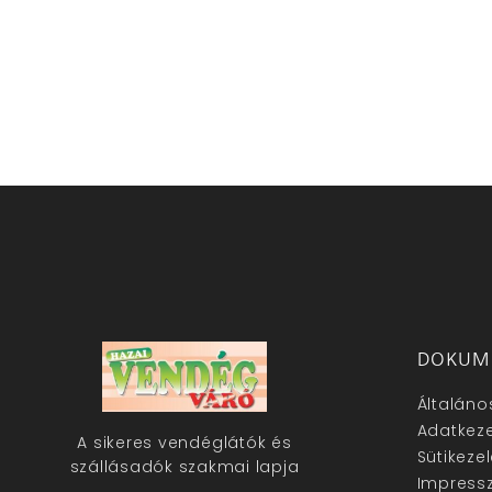
DOKUM
Általáno
Adatkeze
A sikeres vendéglátók és
Sütikeze
szállásadók szakmai lapja
Impress