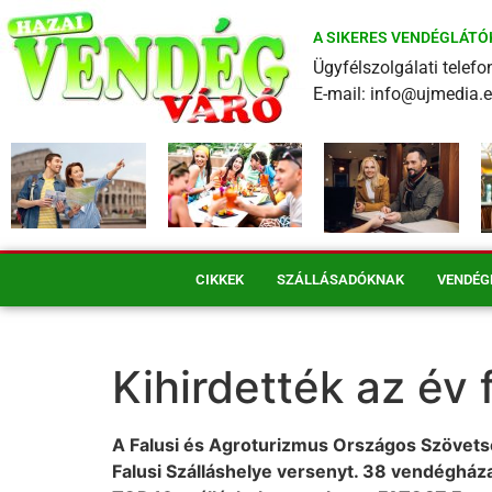
A SIKERES VENDÉGLÁTÓ
Ügyfélszolgálati tele
E-mail: info@ujmedia.
CIKKEK
SZÁLLÁSADÓKNAK
VENDÉG
Kihirdették az év 
A Falusi és Agroturizmus Országos Szövets
Falusi Szálláshelye versenyt. 38 vendégházat