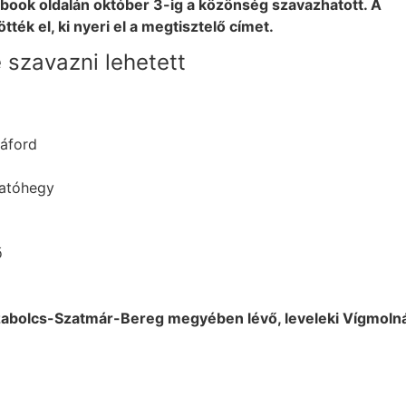
book oldalán október 3-ig a közönség szavazhatott. A
tték el, ki nyeri el a megtisztelő címet.
 szavazni lehetett
áford
Patóhegy
ő
 Szabolcs-Szatmár-Bereg megyében lévő, leveleki Vígmol