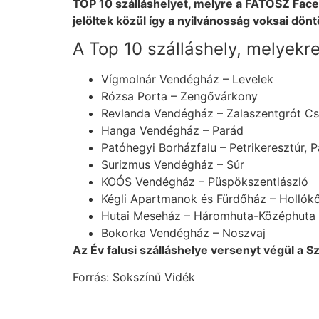
TOP 10 szálláshelyet, melyre a FATOSZ Face
jelöltek közül így a nyilvánosság voksai döntö
A Top 10 szálláshely, melyekre
Vígmolnár Vendégház – Levelek
Rózsa Porta – Zengővárkony
Revlanda Vendégház – Zalaszentgrót Cs
Hanga Vendégház – Parád
Patóhegyi Borházfalu – Petrikeresztúr, 
Surizmus Vendégház – Súr
KOÓS Vendégház – Püspökszentlászló
Kégli Apartmanok és Fürdőház – Hollók
Hutai Meseház – Háromhuta-Középhuta
Bokorka Vendégház – Noszvaj
Az Év falusi szálláshelye versenyt végül a
Forrás: Sokszínű Vidék