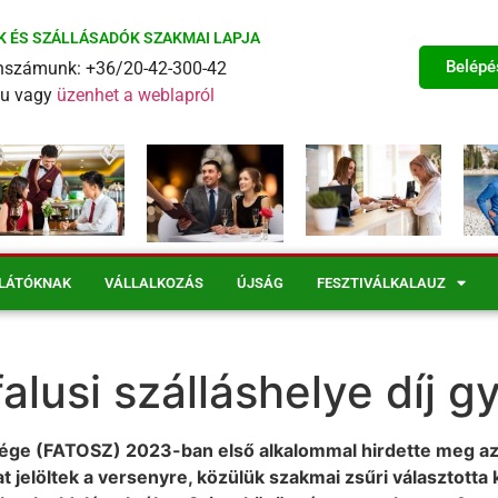
K ÉS SZÁLLÁSADÓK SZAKMAI LAPJA
Belépé
fonszámunk: +36/20-42-300-42
eu vagy
üzenhet a weblapról
LÁTÓKNAK
VÁLLALKOZÁS
ÚJSÁG
FESZTIVÁLKALAUZ
falusi szálláshelye díj g
ége (FATOSZ) 2023-ban első alkalommal hirdette meg az
 jelöltek a versenyre, közülük szakmai zsűri választotta k