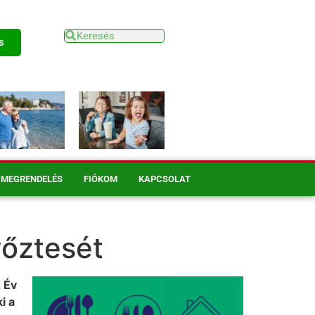
s
MEGRENDELÉS
FIÓKOM
KAPCSOLAT
yőztesét
 Év
i a