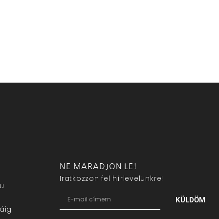
NE MARADJON LE!
Iratkozzon fel hírlevelünkre!
eu
KÜLDÖM
áig