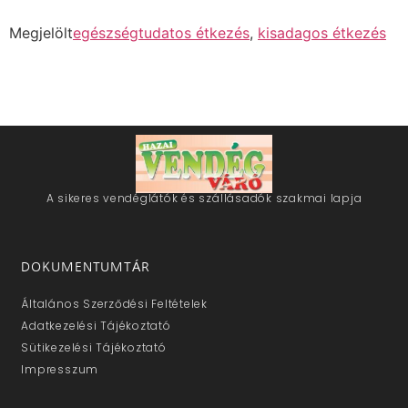
Megjelölt
egészségtudatos étkezés
,
kisadagos étkezés
A sikeres vendéglátók és szállásadók szakmai lapja
DOKUMENTUMTÁR
Általános Szerződési Feltételek
Adatkezelési Tájékoztató
Sütikezelési Tájékoztató
Impresszum