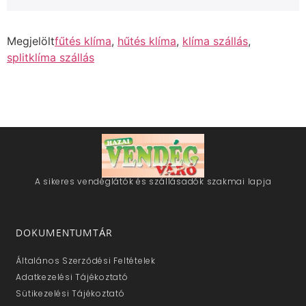
Megjelölt
fűtés klíma
,
hűtés klíma
,
klíma szállás
,
splitklíma szállás
A sikeres vendéglátók és szállásadók szakmai lapja
DOKUMENTUMTÁR
Általános Szerződési Feltételek
Adatkezelési Tájékoztató
Sütikezelési Tájékoztató