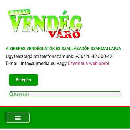
A SIKERES VENDÉGLÁTÓK ÉS SZÁLLÁSADÓK SZAKMAI LAPJA
Ügyfélszolgálati telefonszámunk: +36/20-42-300-42
E-mail: info@ujmedia.eu vagy
üzenhet a weblapról
Belépés