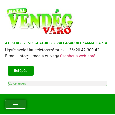
A SIKERES VENDÉGLÁTÓK ÉS SZÁLLÁSADÓK SZAKMAI LAPJA
Ügyfélszolgálati telefonszámunk: +36/20-42-300-42
E-mail: info@ujmedia.eu vagy
üzenhet a weblapról
Belépés