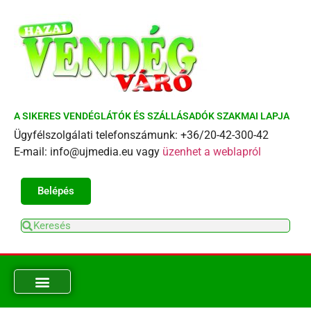
A SIKERES VENDÉGLÁTÓK ÉS SZÁLLÁSADÓK SZAKMAI LAPJA
Ügyfélszolgálati telefonszámunk: +36/20-42-300-42
E-mail: info@ujmedia.eu vagy
üzenhet a weblapról
Belépés