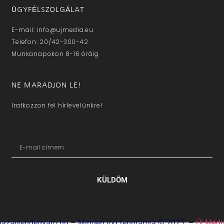
ÜGYFÉLSZOLGÁLAT
E-mail: info@ujmedia.eu
Telefon: 20/42-300-42
Munkanapokon 8-16 óráig
NE MARADJON LE!
Iratkozzon fel hírlevelünkre!
KÜLDÖM
hazaivendegvaro.hu – Minden jog fenntartva © 2025. –
Új Médi