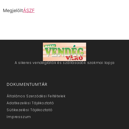
Megjelölt
ÁSZF
A sikeres vendéglátók és szállásadók szakmai lapja
DOKUMENTUMTÁR
Általános Szerződési Feltételek
Adatkezelési Tájékoztató
Sütikezelési Tájékoztató
Impresszum