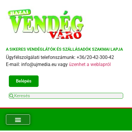
A SIKERES VENDÉGLÁTÓK ÉS SZÁLLÁSADÓK SZAKMAI LAPJA
Ügyfélszolgálati telefonszámunk: +36/20-42-300-42
E-mail: info@ujmedia.eu vagy
üzenhet a weblapról
Belépés