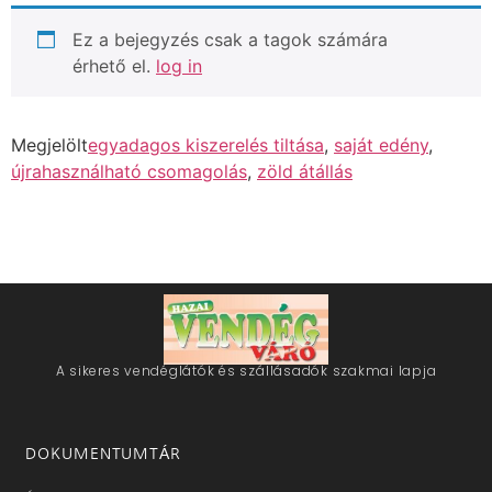
Ez a bejegyzés csak a tagok számára
érhető el.
log in
Megjelölt
egyadagos kiszerelés tiltása
,
saját edény
,
újrahasználható csomagolás
,
zöld átállás
A sikeres vendéglátók és szállásadók szakmai lapja
DOKUMENTUMTÁR