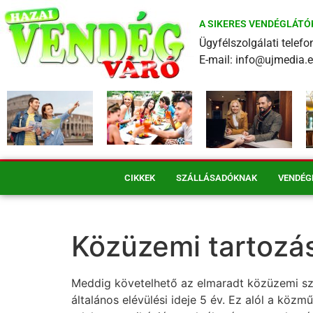
A SIKERES VENDÉGLÁTÓ
Ügyfélszolgálati tele
E-mail: info@ujmedia.
CIKKEK
SZÁLLÁSADÓKNAK
VENDÉG
Közüzemi tartozá
Meddig követelhető az elmaradt közüzemi szá
általános elévülési ideje 5 év. Ez alól a köz