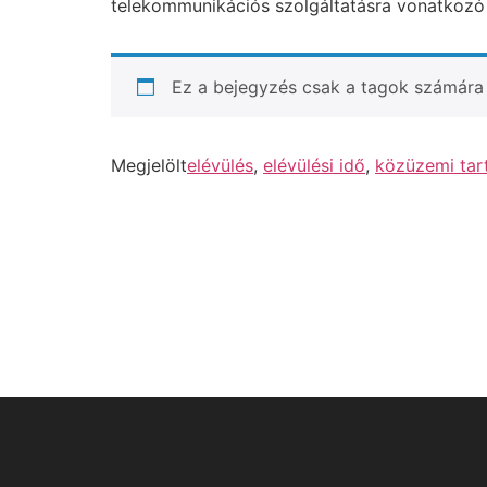
telekommunikációs szolgáltatásra vonatkozó t
Ez a bejegyzés csak a tagok számára 
Megjelölt
elévülés
,
elévülési idő
,
közüzemi tar