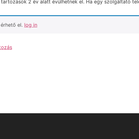
artozások 2 év alatt évülhetnek el. Ha egy szolgáltató te
érhető el.
log in
tozás