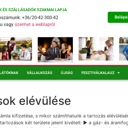
K ÉS SZÁLLÁSADÓK SZAKMAI LAPJA
Belépé
fonszámunk: +36/20-42-300-42
eu vagy
üzenhet a weblapról
LÁTÓKNAK
VÁLLALKOZÁS
ÚJSÁG
FESZTIVÁLKALAUZ
sok elévülése
mla kifizetése, s mikor számíthatunk a tartozás elévülé
műtartozások két területe jelent kivételt: ▶ a gáz- és áramf