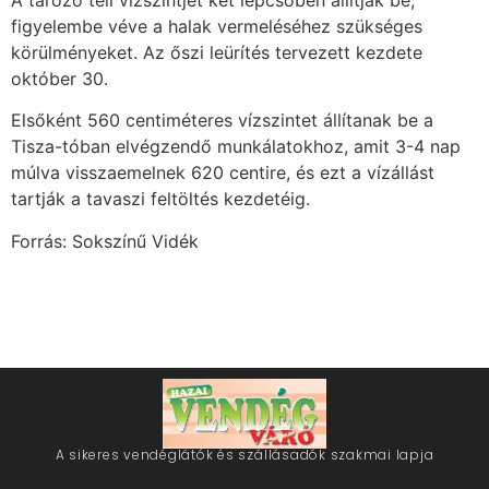
figyelembe véve a halak vermeléséhez szükséges
körülményeket. Az őszi leürítés tervezett kezdete
október 30.
Elsőként 560 centiméteres vízszintet állítanak be a
Tisza-tóban elvégzendő munkálatokhoz, amit 3-4 nap
múlva visszaemelnek 620 centire, és ezt a vízállást
tartják a tavaszi feltöltés kezdetéig.
Forrás: Sokszínű Vidék
A sikeres vendéglátók és szállásadók szakmai lapja