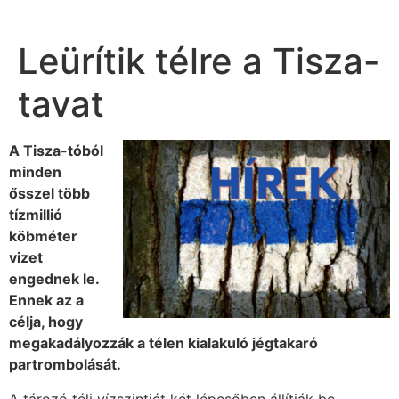
Leürítik télre a Tisza-
tavat
A Tisza-tóból
minden
ősszel több
tízmillió
köbméter
vizet
engednek le.
Ennek az a
célja, hogy
megakadályozzák a télen kialakuló jégtakaró
partrombolását.
A tározó téli vízszintjét két lépcsőben állítják be,