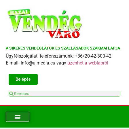
A SIKERES VENDÉGLÁTÓK ÉS SZÁLLÁSADÓK SZAKMAI LAPJA
Ügyfélszolgálati telefonszámunk: +36/20-42-300-42
E-mail: info@ujmedia.eu vagy
üzenhet a weblapról
Belépés