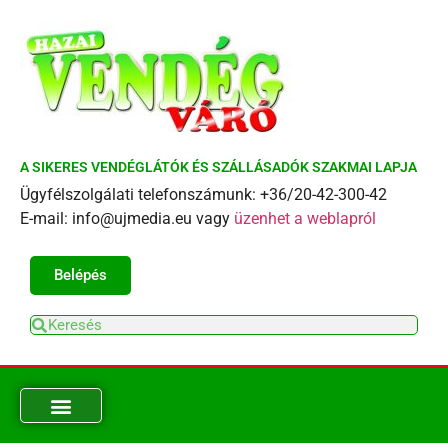
A SIKERES VENDÉGLÁTÓK ÉS SZÁLLÁSADÓK SZAKMAI LAPJA
Ügyfélszolgálati telefonszámunk: +36/20-42-300-42
E-mail: info@ujmedia.eu vagy
üzenhet a weblapról
Belépés