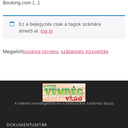
Booking.com […]
Ez a bejegyzés csak a tagok számára
érhető el.
log in
Megjelölt
booking törvény
,
szálláshely közvetítés
A sikeres vendéglátók és szállásadók szakmai lapja
DOKUMENTUMTÁR