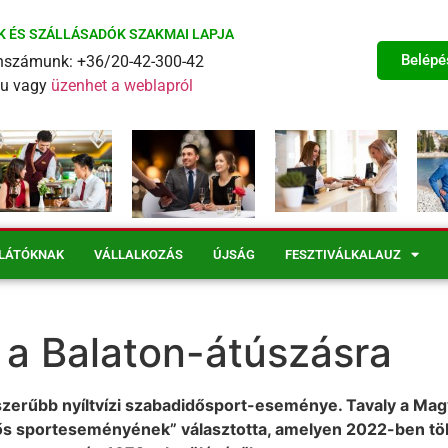
K ÉS SZÁLLÁSADÓK SZAKMAI LAPJA
Belépé
fonszámunk: +36/20-42-300-42
eu vagy
üzenhet a weblapról
LÁTÓKNAK
VÁLLALKOZÁS
ÚJSÁG
FESZTIVÁLKALAUZ
 a Balaton-átúszásra
pszerűbb nyíltvízi szabadidősport-eseménye. Tavaly a Mag
dős sporteseményének” választotta, amelyen 2022-ben t