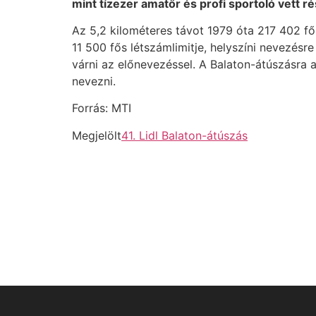
mint tízezer amatőr és profi sportoló vett r
Az 5,2 kilométeres távot 1979 óta 217 402 fő 
11 500 fős létszámlimitje, helyszíni nevezés
várni az előnevezéssel. A Balaton-átúszásr
nevezni.
Forrás: MTI
Megjelölt
41. Lidl Balaton-átúszás