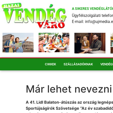
A SIKERES VENDÉGLÁTÓ
Ügyfélszolgálati tele
E-mail: info@ujmedia.
CIKKEK
SZÁLLÁSADÓKNAK
VENDÉG
Már lehet nevezni
A 41. Lidl Balaton-átúszás az ország legné
Sportújságírók Szövetsége “Az év szabadi