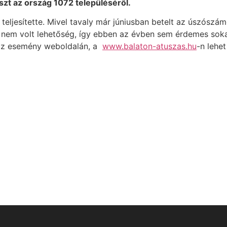
észt az ország 1072 településéről.
teljesítette. Mivel tavaly már júniusban betelt az úszószá
re nem volt lehetőség, így ebben az évben sem érdemes sok
a az esemény weboldalán, a
www.balaton-atuszas.hu
-n lehet