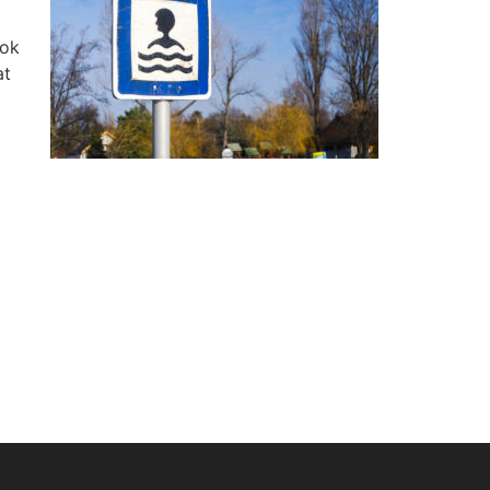
mok
at