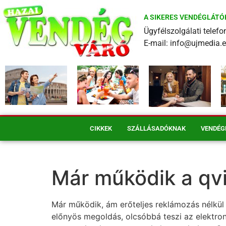
A SIKERES VENDÉGLÁTÓ
Ügyfélszolgálati tele
E-mail: info@ujmedia.
CIKKEK
SZÁLLÁSADÓKNAK
VENDÉG
Már működik a qvik
Már működik, ám erőteljes reklámozás nélkül e
előnyös megoldás, olcsóbbá teszi az elektron