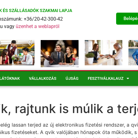
K ÉS SZÁLLÁSADÓK SZAKMAI LAPJA
Belépé
fonszámunk: +36/20-42-300-42
eu vagy
üzenhet a weblapról
LÁTÓKNAK
VÁLLALKOZÁS
ÚJSÁG
FESZTIVÁLKALAUZ
, rajtunk is múlik a te
lég lassan terjed az új elektronikus fizetési rendszer, a q
ikus fizetéseket. A qvik valójában hónapok óta működik, s 