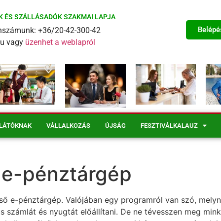
K ÉS SZÁLLÁSADÓK SZAKMAI LAPJA
Belépé
fonszámunk: +36/20-42-300-42
eu vagy
üzenhet a weblapról
LÁTÓKNAK
VÁLLALKOZÁS
ÚJSÁG
FESZTIVÁLKALAUZ
ő e-pénztárgép
első e-pénztárgép. Valójában egy programról van szó, mel
kus számlát és nyugtát előállítani. De ne tévesszen meg m