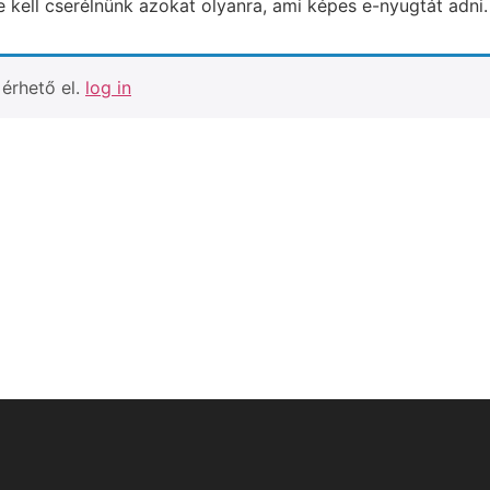
 kell cserélnünk azokat olyanra, ami képes e-nyugtát adni
érhető el.
log in