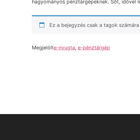
hagyományos pénztárgépeknek. Sőt, idővel le
Ez a bejegyzés csak a tagok számára 
Megjelölt
e-nyugta
,
e-pénztárgép