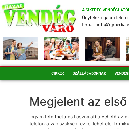
A SIKERES VENDÉGLÁTÓ
Ügyfélszolgálati tele
E-mail: info@ujmedia.
CIKKEK
SZÁLLÁSADÓKNAK
VENDÉG
Megjelent az els
Ingyen letölthető és használatba vehető az 
telefonra van szükség, ezzel lehet elektroni