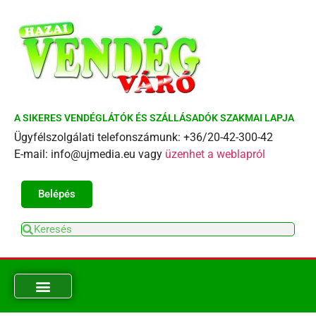
A SIKERES VENDÉGLÁTÓK ÉS SZÁLLÁSADÓK SZAKMAI LAPJA
Ügyfélszolgálati telefonszámunk: +36/20-42-300-42
E-mail: info@ujmedia.eu vagy
üzenhet a weblapról
Belépés