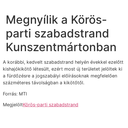
Megnyílik a Körös-
parti szabadstrand
Kunszentmártonban
A korábbi, kedvelt szabadstrand helyén évekkel ezelőtt
kishajókikötő létesült, ezért most új területet jelöltek ki
a fürdőzésre a jogszabályi előírásoknak megfelelően
százméteres távolságban a kikötőtől.
Forrás: MTI
Megjelölt
Körös-parti szabadstrand