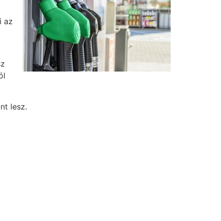
i az
sz
ól
nt lesz.