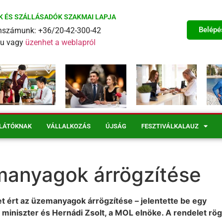
K ÉS SZÁLLÁSADÓK SZAKMAI LAPJA
Belépé
fonszámunk: +36/20-42-300-42
eu vagy
üzenhet a weblapról
LÁTÓKNAK
VÁLLALKOZÁS
ÚJSÁG
FESZTIVÁLKALAUZ
anyagok árrögzítése
 ért az üzemanyagok árrögzítése – jelentette be egy
 miniszter és Hernádi Zsolt, a MOL elnöke. A rendelet rö