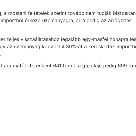
g, a mostani feltételek szerint tovább nem tudják biztosítan
importból érkező üzemanyagra, arra pedig az árrögzítés
zer teljes visszaállításához legalább egy-másfél hónapra le
 hogy az üzemanyag körülbelül 30%-át a kereskedők importb
.
 ára mától literenként 641 forint, a gázolajé pedig 699 fori