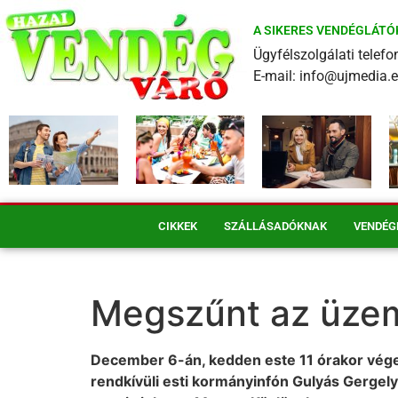
A SIKERES VENDÉGLÁTÓ
Ügyfélszolgálati tele
E-mail: info@ujmedia.
CIKKEK
SZÁLLÁSADÓKNAK
VENDÉG
Megszűnt az üzem
December 6-án, kedden este 11 órakor véget
rendkívüli esti kormányinfón Gulyás Gergely