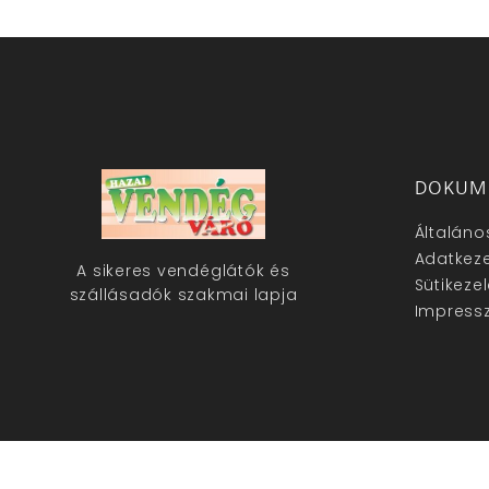
DOKUM
Általáno
Adatkeze
A sikeres vendéglátók és
Sütikeze
szállásadók szakmai lapja
Impress
hazaivendegvaro.