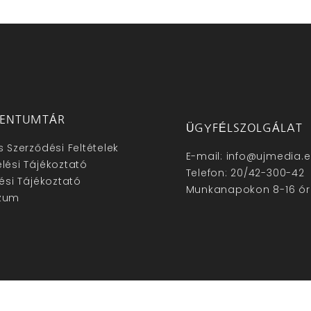
ENTUMTÁR
ÜGYFÉLSZOLGÁLAT
s Szerződési Feltételek
E-mail: info@ujmedia.
lési Tájékoztató
Telefon: 20/42-300-42
lési Tájékoztató
Munkanapokon 8-16 ór
zum
hu – Minden jog fenntartva © 2025. –
Új Média Kft.