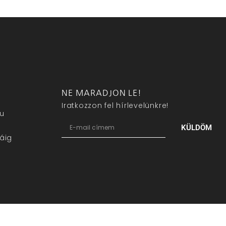
NE MARADJON LE!
Iratkozzon fel hírlevelünkre!
eu
KÜLDÖM
áig