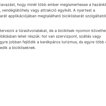
 a szavazást, hogy minél több ember megismerhesse a hazán
, vendéglátóhely vagy attrakció egyikét. A nyertest a
rát applikációjában megtalálható biciklisbarát szolgáltató
tervezni a túraútvonalakat, de a biciklisek nyomon követhe
ellátásban lehet részük: hol van szervizpont, szállás vagy
re jobban fejlődik a kerékpáros turizmus, és egyre több ol
dik a bicikliseknek.