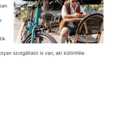
kban
k
tik
yan szolgáltató is van, aki különféle