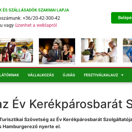
K ÉS SZÁLLÁSADÓK SZAKMAI LAPJA
Belépé
fonszámunk: +36/20-42-300-42
eu vagy
üzenhet a weblapról
LÁTÓKNAK
VÁLLALKOZÁS
ÚJSÁG
FESZTIVÁLKALAUZ
z Év Kerékpárosbarát S
urisztikai Szövetség az Év Kerékpárosbarát Szolgáltatój
 és Hamburgerező nyerte el.