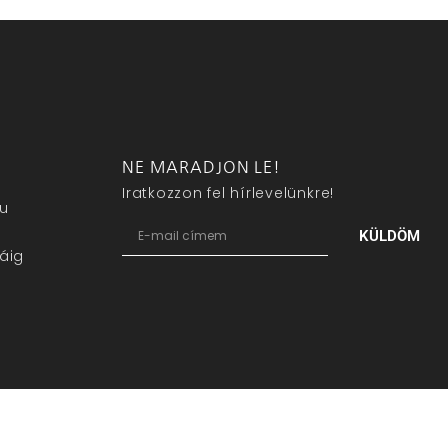
NE MARADJON LE!
Iratkozzon fel hírlevelünkre!
eu
KÜLDÖM
áig