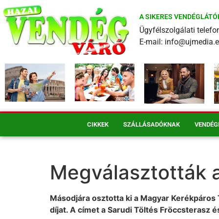
A SIKERES VENDÉGLÁTÓ
Ügyfélszolgálati tele
E-mail: info@ujmedia.
CIKKEK
SZÁLLÁSADÓKNAK
VENDÉG
Megválasztották a
Másodjára osztotta ki a Magyar Kerékpáros T
díjat. A címet a Sarudi Töltés Fröccsterasz