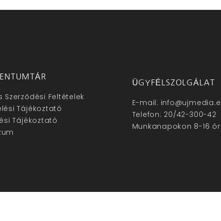
ENTUMTÁR
ÜGYFÉLSZOLGÁLAT
s Szerződési Feltételek
E-mail: info@ujmedia.
lési Tájékoztató
Telefon: 20/42-300-42
lési Tájékoztató
Munkanapokon 8-16 ór
zum
hu – Minden jog fenntartva © 2025. –
Új Média Kft.