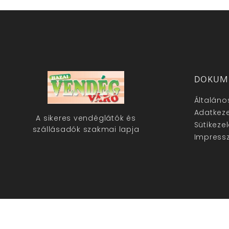
DOKUM
Általáno
Adatkeze
A sikeres vendéglátók és
Sütikeze
szállásadók szakmai lapja
Impress
hazaivendegvaro.