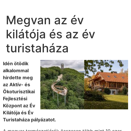
Megvan az év
kilátója és az év
turistaháza
Idén ötödik
alkalommal
hirdette meg
az Aktív- és
Ökoturisztikai
Fejlesztési
Központ az Év
Kilátója és Év
Turistaháza pályázatot.
A magyar természetjárók összesen több mint 10 ezer