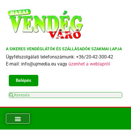
A SIKERES VENDÉGLÁTÓK ÉS SZÁLLÁSADÓK SZAKMAI LAPJA
Ügyfélszolgálati telefonszámunk: +36/20-42-300-42
E-mail: info@ujmedia.eu vagy
üzenhet a weblapról
Belépés