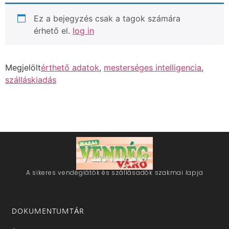
Ez a bejegyzés csak a tagok számára
érhető el.
log in
Megjelölt
érthető adatok
,
mesterséges intelligencia
,
szálláskiadás
A sikeres vendéglátók és szállásadók szakmai lapja
DOKUMENTUMTÁR