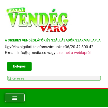
A SIKERES VENDÉGLÁTÓK ÉS SZÁLLÁSADÓK SZAKMAI LAPJA
Ügyfélszolgálati telefonszámunk: +36/20-42-300-42
E-mail: info@ujmedia.eu vagy
üzenhet a weblapról
Belépés