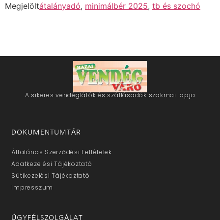
Megjelölt
átalányadó
,
minimálbér 2025
,
tb és szochó
A sikeres vendéglátók és szállásadók szakmai lapja
DOKUMENTUMTÁR
Általános Szerződési Feltételek
Adatkezelési Tájékoztató
Sütikezelési Tájékoztató
Impresszum
ÜGYFÉLSZOLGÁLAT