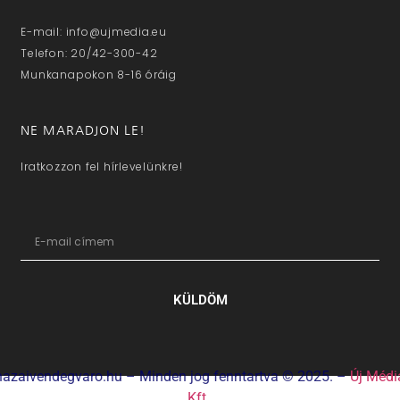
E-mail: info@ujmedia.eu
Telefon: 20/42-300-42
Munkanapokon 8-16 óráig
NE MARADJON LE!
Iratkozzon fel hírlevelünkre!
KÜLDÖM
hazaivendegvaro.hu – Minden jog fenntartva © 2025. –
Új Médi
Kft.