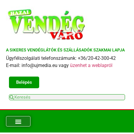
A SIKERES VENDÉGLÁTÓK ÉS SZÁLLÁSADÓK SZAKMAI LAPJA
Ügyfélszolgálati telefonszámunk: +36/20-42-300-42
E-mail: info@ujmedia.eu vagy
üzenhet a weblapról
Belépés