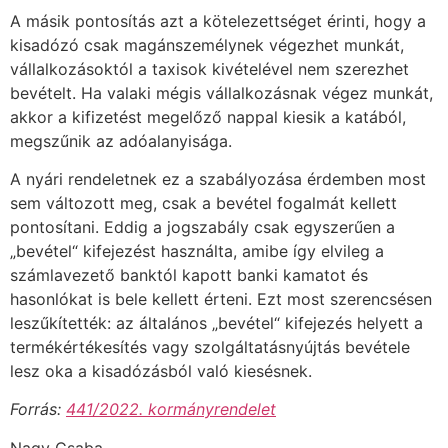
A másik pontosítás azt a kötelezettséget érinti, hogy a
kisadózó csak magánszemélynek végezhet munkát,
vállalkozásoktól a taxisok kivételével nem szerezhet
bevételt. Ha valaki mégis vállalkozásnak végez munkát,
akkor a kifizetést megelőző nappal kiesik a katából,
megszűnik az adóalanyisága.
A nyári rendeletnek ez a szabályozása érdemben most
sem változott meg, csak a bevétel fogalmát kellett
pontosítani. Eddig a jogszabály csak egyszerűen a
„bevétel“ kifejezést használta, amibe így elvileg a
számlavezető banktól kapott banki kamatot és
hasonlókat is bele kellett érteni. Ezt most szerencsésen
leszűkítették: az általános „bevétel“ kifejezés helyett a
termékértékesítés vagy szolgáltatásnyújtás bevétele
lesz oka a kisadózásból való kiesésnek.
Forrás:
441/2022. kormányrendelet
Nagy Csaba