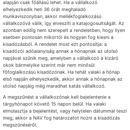
alapján csak főállású lehet. Ha a vállalkozó
elhelyezkedik heti 36 órát meghaladó
munkaviszonyban, akkor mellékfoglalkozású
vállalkozóvá válik, így elveszíti a katajogosultságát. Az
azonban eddig nem szerepelt a rendeletben, hogy ilyen
esetben pontosan mikortól és hogyan fog kiesni a
kisadózásból. A rendelet most ezt pontosítja: a
kisadózói adóalanyiság annak a hónapnak az utolsó
napjával szűnik meg, amelyben a vállalkozó a kizáró
okok bármelyike szerint már nem minősül
főfoglalkozású kisadózónak. Ha tehát valaki a hónap
első napján elhelyezkedik, akkor annak a hónapnak az
utolsó napjáig még maradhat katás vállalkozó.
A megszűnést a vállalkozónak kell bejelentenie a
tárgyhónapot követő 15 napon belül. Ha valaki
elmulasztja a bejelentést, vagy helytelen dátummal teszi
meg, akkor a NAV fog határozatot hozni a kisadózás
megszűnéséről.