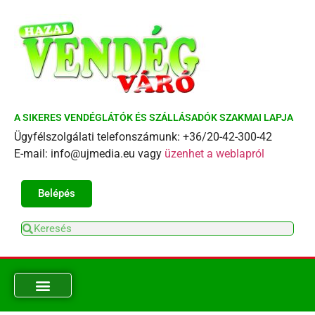
A SIKERES VENDÉGLÁTÓK ÉS SZÁLLÁSADÓK SZAKMAI LAPJA
Ügyfélszolgálati telefonszámunk: +36/20-42-300-42
E-mail: info@ujmedia.eu vagy
üzenhet a weblapról
Belépés