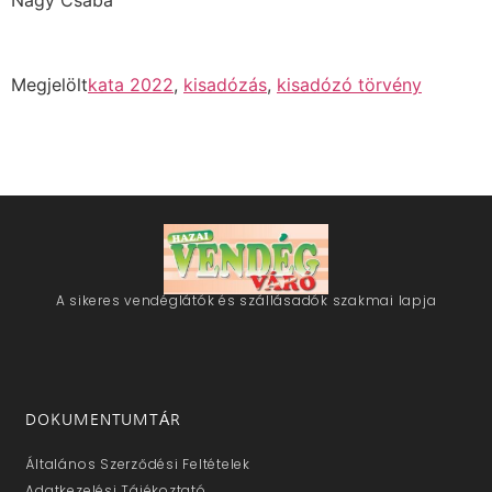
Megjelölt
kata 2022
,
kisadózás
,
kisadózó törvény
A sikeres vendéglátók és szállásadók szakmai lapja
DOKUMENTUMTÁR
Általános Szerződési Feltételek
Adatkezelési Tájékoztató