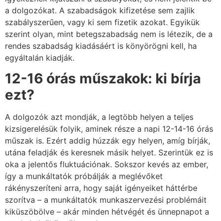
a dolgozókat. A szabadságok kifizetése sem zajlik
szabályszerűen, vagy ki sem fizetik azokat. Egyikük
szerint olyan, mint betegszabadság nem is létezik, de a
rendes szabadság kiadásáért is könyörögni kell, ha
egyáltalán kiadják.
12-16 órás műszakok: ki bírja
ezt?
A dolgozók azt mondják, a legtöbb helyen a teljes
kizsigerelésük folyik, aminek része a napi 12-14-16 órás
műszak is. Ezért addig húzzák egy helyen, amíg bírják,
utána feladják és keresnek másik helyet. Szerintük ez is
oka a jelentős fluktuációnak. Sokszor kevés az ember,
így a munkáltatók próbálják a meglévőket
rákényszeríteni arra, hogy saját igényeiket háttérbe
szorítva – a munkáltatók munkaszervezési problémáit
kiküszöbölve – akár minden hétvégét és ünnepnapot a