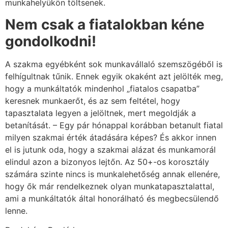
munkahelyükön töltsenek.
Nem csak a fiatalokban kéne
gondolkodni!
A szakma egyébként sok munkavállaló szemszögéből is
felhígultnak tűnik. Ennek egyik okaként azt jelölték meg,
hogy a munkáltatók mindenhol „fiatalos csapatba”
keresnek munkaerőt, és az sem feltétel, hogy
tapasztalata legyen a jelöltnek, mert megoldják a
betanítását. – Egy pár hónappal korábban betanult fiatal
milyen szakmai érték átadására képes? És akkor innen
el is jutunk oda, hogy a szakmai alázat és munkamorál
elindul azon a bizonyos lejtőn. Az 50+-os korosztály
számára szinte nincs is munkalehetőség annak ellenére,
hogy ők már rendelkeznek olyan munkatapasztalattal,
ami a munkáltatók által honorálható és megbecsülendő
lenne.