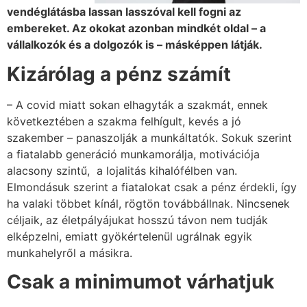
vendéglátásba lassan lasszóval kell fogni az
embereket. Az okokat azonban mindkét oldal – a
vállalkozók és a dolgozók is – másképpen látják.
Kizárólag a pénz számít
– A covid miatt sokan elhagyták a szakmát, ennek
következtében a szakma felhígult, kevés a jó
szakember – panaszolják a munkáltatók. Sokuk szerint
a fiatalabb generáció munkamorálja, motivációja
alacsony szintű, a lojalitás kihalófélben van.
Elmondásuk szerint a fiatalokat csak a pénz érdekli, így
ha valaki többet kínál, rögtön továbbállnak. Nincsenek
céljaik, az életpályájukat hosszú távon nem tudják
elképzelni, emiatt gyökértelenül ugrálnak egyik
munkahelyről a másikra.
Csak a minimumot várhatjuk