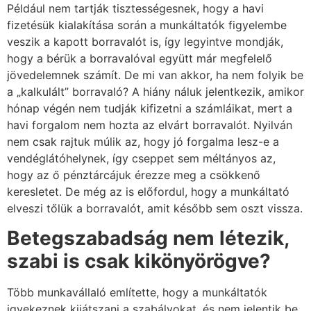
Például nem tartják tisztességesnek, hogy a havi
fizetésük kialakítása során a munkáltatók figyelembe
veszik a kapott borravalót is, így legyintve mondják,
hogy a bérük a borravalóval együtt már megfelelő
jövedelemnek számít. De mi van akkor, ha nem folyik be
a „kalkulált” borravaló? A hiány náluk jelentkezik, amikor
hónap végén nem tudják kifizetni a számláikat, mert a
havi forgalom nem hozta az elvárt borravalót. Nyilván
nem csak rajtuk múlik az, hogy jó forgalma lesz-e a
vendéglátóhelynek, így cseppet sem méltányos az,
hogy az ő pénztárcájuk érezze meg a csökkenő
keresletet. De még az is előfordul, hogy a munkáltató
elveszi tőlük a borravalót, amit később sem oszt vissza.
Betegszabadság nem létezik,
szabi is csak kikönyörögve?
Több munkavállaló említette, hogy a munkáltatók
igyekeznek kijátszani a szabályokat, és nem jelentik be