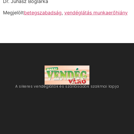
Dr. Juhász Boglárka
Megjelölt
betegszabadság
,
vendéglátás munkaerőhiány
A sikeres vendéglátók és szállásadók szakmai lapja