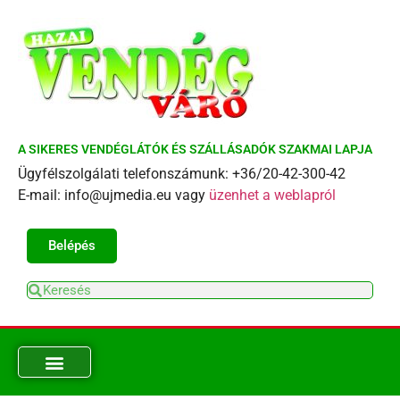
A SIKERES VENDÉGLÁTÓK ÉS SZÁLLÁSADÓK SZAKMAI LAPJA
Ügyfélszolgálati telefonszámunk: +36/20-42-300-42
E-mail: info@ujmedia.eu vagy
üzenhet a weblapról
Belépés