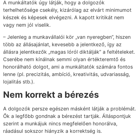
A munkáltatók úgy látják, hogy a dolgozók
terhelhetősége csekély, kizárólag az elvárt minimumot
készek és képesek elvégezni. A kapott kritikát nem
vagy nem jól viselik.
– Jelenleg a munkavállalói kör „van nyeregben”, hiszen
több az állásajánlat, kevesebb a jelentkező, így az
állásra jelentkezők „magas lóról diktálják” a feltételeket.
Cserébe nem kínálnak semmi olyan értékteremtő és
honorálható dolgot, ami a munkáltatók számára fontos
lenne (pl. precizitás, ambíció, kreativitás, udvariasság,
lojalitás stb.).
Nem korrekt a bérezés
A dolgozók persze egészen másként látják a problémát.
Ők a legfőbb gondnak a bérezést tartják. Álláspontjuk
szerint a munkájuk nincs megfelelően honorálva,
ráadásul sokszor hiányzik a korrektség is.