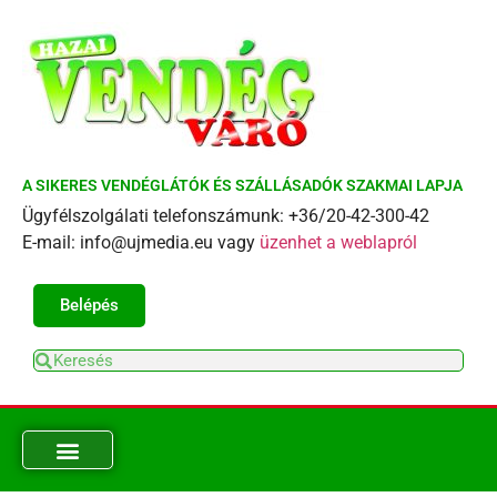
A SIKERES VENDÉGLÁTÓK ÉS SZÁLLÁSADÓK SZAKMAI LAPJA
Ügyfélszolgálati telefonszámunk: +36/20-42-300-42
E-mail: info@ujmedia.eu vagy
üzenhet a weblapról
Belépés