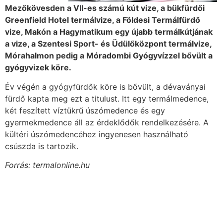
Mezőkövesden a VII-es számú kút vize, a bükfürdői
Greenfield Hotel termálvize, a Földesi Termálfürdő
vize, Makón a Hagymatikum egy újabb termálkútjának
a vize, a Szentesi Sport- és Üdülőközpont termálvize,
Mórahalmon pedig a Móradombi Gyógyvízzel bővült a
gyógyvizek köre.
Év végén a gyógyfürdők köre is bővült, a dévaványai
fürdő kapta meg ezt a titulust. Itt egy termálmedence,
két feszített víztükrű úszómedence és egy
gyermekmedence áll az érdeklődők rendelkezésére. A
kültéri úszómedencéhez ingyenesen használható
csúszda is tartozik.
Forrás: termalonline.hu