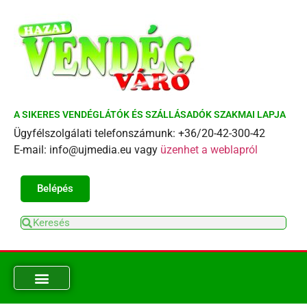
A SIKERES VENDÉGLÁTÓK ÉS SZÁLLÁSADÓK SZAKMAI LAPJA
Ügyfélszolgálati telefonszámunk: +36/20-42-300-42
E-mail: info@ujmedia.eu vagy
üzenhet a weblapról
Belépés