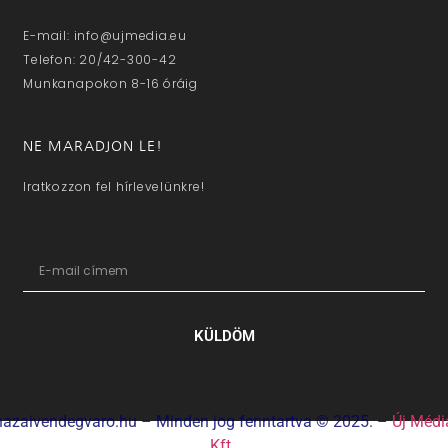
E-mail: info@ujmedia.eu
Telefon: 20/42-300-42
Munkanapokon 8-16 óráig
NE MARADJON LE!
Iratkozzon fel hírlevelünkre!
KÜLDÖM
hazaivendegvaro.hu – Minden jog fenntartva © 2025. –
Új Médi
Kft.