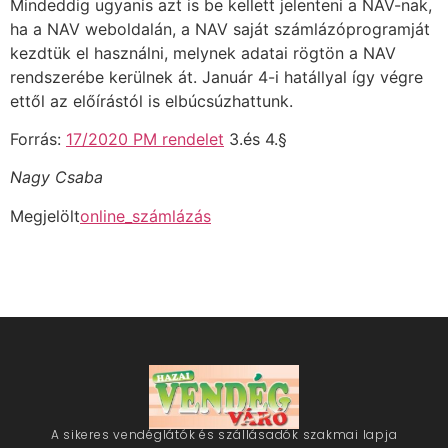
Mindeddig ugyanis azt is be kellett jelenteni a NAV-nak,
ha a NAV weboldalán, a NAV saját számlázóprogramját
kezdtük el használni, melynek adatai rögtön a NAV
rendszerébe kerülnek át. Január 4-i hatállyal így végre
ettől az előírástól is elbúcsúzhattunk.
Forrás:
17/2020 PM rendelet
3.és 4.§
Nagy Csaba
Megjelölt
online_számlázás
A sikeres vendéglátók és szállásadók szakmai lapja