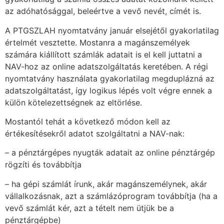
az adóhatósággal, beleértve a vevő nevét, címét is.
A PTGSZLAH nyomtatvány január elsejétől gyakorlatilag
értelmét vesztette. Mostanra a magánszemélyek
számára kiállított számlák adatait is el kell juttatni a
NAV-hoz az online adatszolgáltatás keretében. A régi
nyomtatvány használata gyakorlatilag megduplázná az
adatszolgáltatást, így logikus lépés volt végre ennek a
külön kötelezettségnek az eltörlése.
Mostantól tehát a következő módon kell az
értékesítésekről adatot szolgáltatni a NAV-nak:
– a pénztárgépes nyugták adatait az online pénztárgép
rögzíti és továbbítja
– ha gépi számlát írunk, akár magánszemélynek, akár
vállalkozásnak, azt a számlázóprogram továbbítja (ha a
vevő számlát kér, azt a tételt nem ütjük be a
pénztárgépbe)