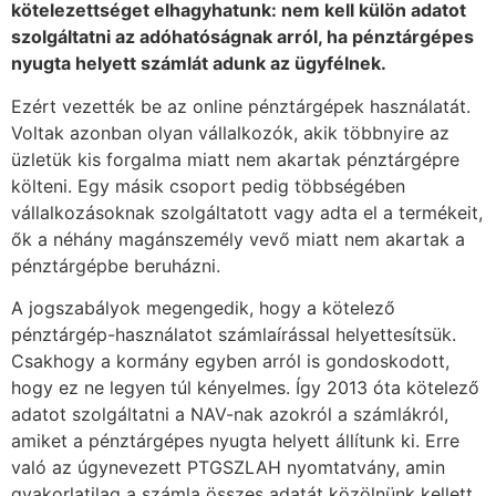
kötelezettséget elhagyhatunk: nem kell külön adatot
szolgáltatni az adóhatóságnak arról, ha pénztárgépes
nyugta helyett számlát adunk az ügyfélnek.
Ezért vezették be az online pénztárgépek használatát.
Voltak azonban olyan vállalkozók, akik többnyire az
üzletük kis forgalma miatt nem akartak pénztárgépre
költeni. Egy másik csoport pedig többségében
vállalkozásoknak szolgáltatott vagy adta el a termékeit,
ők a néhány magánszemély vevő miatt nem akartak a
pénztárgépbe beruházni.
A jogszabályok megengedik, hogy a kötelező
pénztárgép-használatot számlaírással helyettesítsük.
Csakhogy a kormány egyben arról is gondoskodott,
hogy ez ne legyen túl kényelmes. Így 2013 óta kötelező
adatot szolgáltatni a NAV-nak azokról a számlákról,
amiket a pénztárgépes nyugta helyett állítunk ki. Erre
való az úgynevezett PTGSZLAH nyomtatvány, amin
gyakorlatilag a számla összes adatát közölnünk kellett