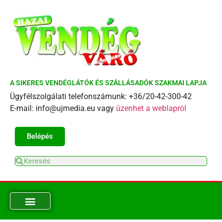
A SIKERES VENDÉGLÁTÓK ÉS SZÁLLÁSADÓK SZAKMAI LAPJA
Ügyfélszolgálati telefonszámunk: +36/20-42-300-42
E-mail: info@ujmedia.eu vagy
üzenhet a weblapról
Belépés