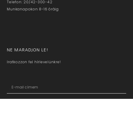
Telefon: 20/42-300-42
Munkanapokon 8-16 óráig
NE MARADJON LE!
Iratkozzon fel hírlevelünkre!
KÜLDÖM