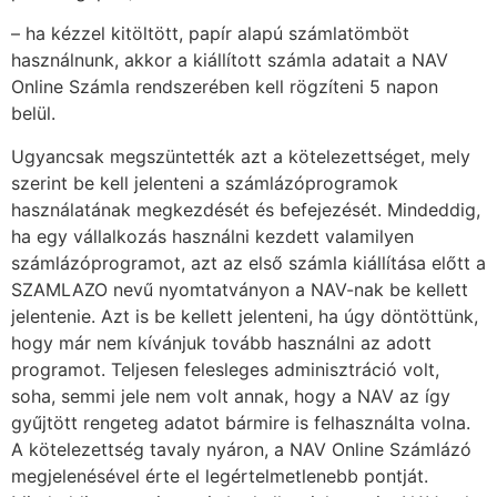
– ha kézzel kitöltött, papír alapú számlatömböt
használnunk, akkor a kiállított számla adatait a NAV
Online Számla rendszerében kell rögzíteni 5 napon
belül.
Ugyancsak megszüntették azt a kötelezettséget, mely
szerint be kell jelenteni a számlázóprogramok
használatának megkezdését és befejezését. Mindeddig,
ha egy vállalkozás használni kezdett valamilyen
számlázóprogramot, azt az első számla kiállítása előtt a
SZAMLAZO nevű nyomtatványon a NAV-nak be kellett
jelentenie. Azt is be kellett jelenteni, ha úgy döntöttünk,
hogy már nem kívánjuk tovább használni az adott
programot. Teljesen felesleges adminisztráció volt,
soha, semmi jele nem volt annak, hogy a NAV az így
gyűjtött rengeteg adatot bármire is felhasználta volna.
A kötelezettség tavaly nyáron, a NAV Online Számlázó
megjelenésével érte el legértelmetlenebb pontját.