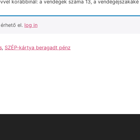
évvel korábbinál: a vendégek száma 13, a vendégéjszakáké
érhető el.
log in
s
,
SZÉP-kártya beragadt pénz