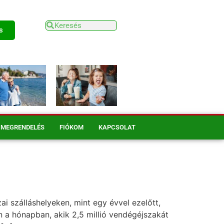
s
MEGRENDELÉS
FIÓKOM
KAPCSOLAT
 szálláshelyeken, mint egy évvel ezelőtt,
n a hónapban, akik 2,5 millió vendégéjszakát