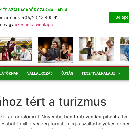
K ÉS SZÁLLÁSADÓK SZAKMAI LAPJA
Belépé
fonszámunk: +36/20-42-300-42
eu vagy
üzenhet a weblapról
LÁTÓKNAK
VÁLLALKOZÁS
ÚJSÁG
FESZTIVÁLKALAUZ
oz tért a turizmus
tikai forgalomról. Novemberben több vendég pihent a hazai
gyjából 1 millió vendég fordult meg a szálláshelyeken ebbe