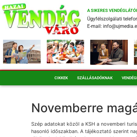
A SIKERES VENDÉGLÁTÓ
Ügyfélszolgálati tele
E-mail: info@ujmedia.
CIKKEK
SZÁLLÁSADÓKNAK
VENDÉG
Novemberre magáh
Szép adatokat közöl a KSH a novemberi turisz
hasonló időszakban. A tájékoztató szerint na