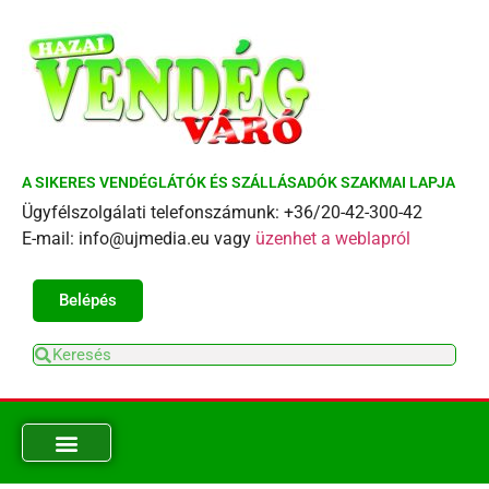
A SIKERES VENDÉGLÁTÓK ÉS SZÁLLÁSADÓK SZAKMAI LAPJA
Ügyfélszolgálati telefonszámunk: +36/20-42-300-42
E-mail: info@ujmedia.eu vagy
üzenhet a weblapról
Belépés