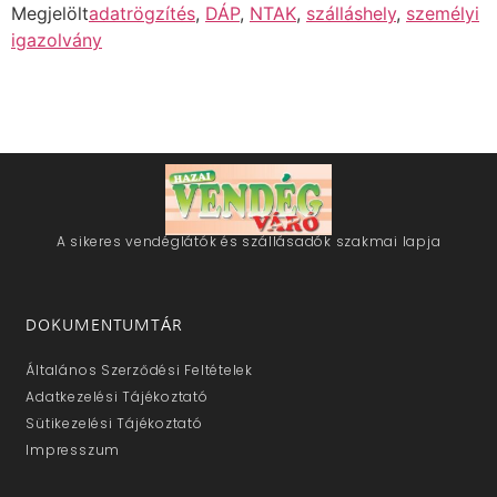
Megjelölt
adatrögzítés
,
DÁP
,
NTAK
,
szálláshely
,
személyi
igazolvány
A sikeres vendéglátók és szállásadók szakmai lapja
DOKUMENTUMTÁR
Általános Szerződési Feltételek
Adatkezelési Tájékoztató
Sütikezelési Tájékoztató
Impresszum