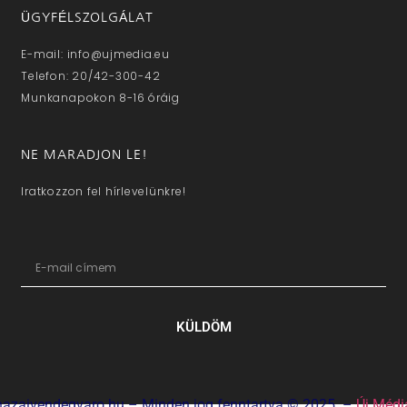
ÜGYFÉLSZOLGÁLAT
E-mail: info@ujmedia.eu
Telefon: 20/42-300-42
Munkanapokon 8-16 óráig
NE MARADJON LE!
Iratkozzon fel hírlevelünkre!
KÜLDÖM
hazaivendegvaro.hu – Minden jog fenntartva © 2025. –
Új Médi