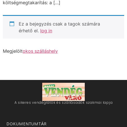
költségmegtakarítás: a […]
Ez a bejegyzés csak a tagok számára
érhető el.
log in
Megjelölt
okos szálláshely
A sikeres vendéglátók és szállásadók szakmai lapja
DOKUMENTUMTÁR