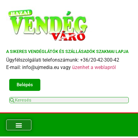
A SIKERES VENDÉGLÁTÓK ÉS SZÁLLÁSADÓK SZAKMAI LAPJA
Ügyfélszolgálati telefonszámunk: +36/20-42-300-42
E-mail: info@ujmedia.eu vagy
üzenhet a weblapról
Belépés