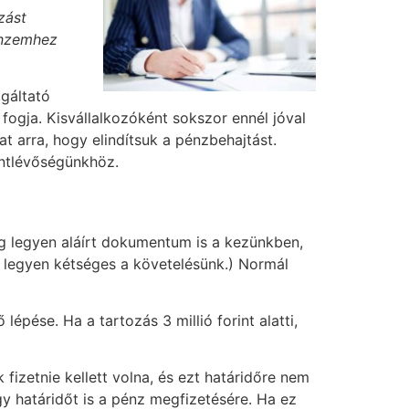
zást
énzemhez
lgáltató
 fogja. Kisvállalkozóként sokszor ennél jóval
arra, hogy elindítsuk a pénzbehajtást.
kintlévőségünkhöz.
dig legyen aláírt dokumentum is a kezünkben,
se legyen kétséges a követelésünk.) Normál
pése. Ha a tartozás 3 millió forint alatti,
izetnie kellett volna, és ezt határidőre nem
gy határidőt is a pénz megfizetésére. Ha ez