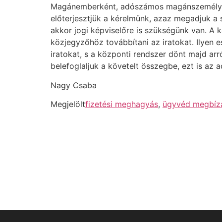
Magánemberként, adószámos magánszemélykén
előterjesztjük a kérelmünk, azaz megadjuk a 
akkor jogi képviselőre is szükségünk van. A
közjegyzőhöz továbbítani az iratokat. Ilyen 
iratokat, s a központi rendszer dönt majd ar
belefoglaljuk a követelt összegbe, ezt is az a
Nagy Csaba
Megjelölt
fizetési meghagyás
,
ügyvéd megbíz