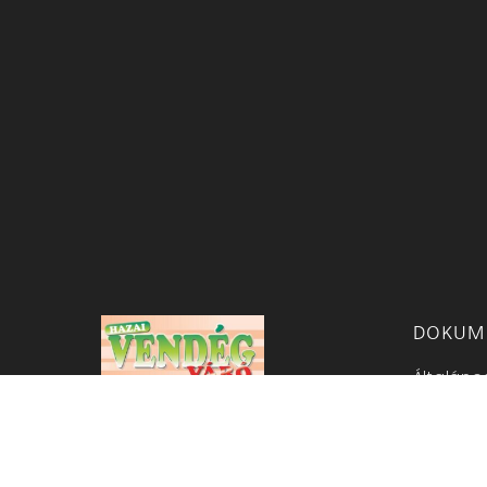
DOKUM
Általáno
Adatkeze
A sikeres vendéglátók és
Sütikeze
szállásadók szakmai lapja
Impress