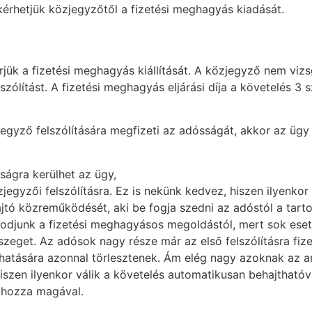
kérhetjük közjegyzőtől a fizetési meghagyás kiadását.
rjük a fizetési meghagyás kiállítását. A közjegyző nem viz
elszólítást. A fizetési meghagyás eljárási díja a követelés 
gyző felszólítására megfizeti az adósságát, akkor az ügy 
óságra kerülhet az ügy,
egyzői felszólításra. Ez is nekünk kedvez, hiszen ilyenkor
ehajtó közreműködését, aki be fogja szedni az adóstól a tart
zkodjunk a fizetési meghagyásos megoldástól, mert sok ese
eget. Az adósok nagy része már az első felszólításra fize
él hatására azonnal törlesztenek. Ám elég nagy azoknak az a
hiszen ilyenkor válik a követelés automatikusan behajthat
t hozza magával.