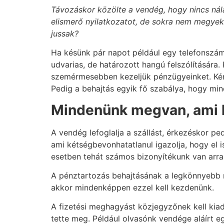
Távozáskor közölte a vendég, hogy nincs nála
elismerő nyilatkozatot, de sokra nem megye
jussak?
Ha késünk pár napot például egy telefonszáml
udvarias, de határozott hangú felszólítására.
szemérmesebben kezeljük pénzügyeinket. Kény
Pedig a behajtás egyik fő szabálya, hogy min
Mindenünk megvan, ami k
A vendég lefoglalja a szállást, érkezéskor pe
ami kétségbevonhatatlanul igazolja, hogy el i
esetben tehát számos bizonyítékunk van arra
A pénztartozás behajtásának a legkönnyebb mód
akkor mindenképpen ezzel kell kezdenünk.
A fizetési meghagyást közjegyzőnek kell kiad
tette meg. Például olvasónk vendége aláírt eg