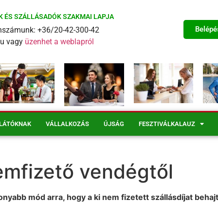
K ÉS SZÁLLÁSADÓK SZAKMAI LAPJA
Belépé
fonszámunk: +36/20-42-300-42
eu vagy
üzenhet a weblapról
LÁTÓKNAK
VÁLLALKOZÁS
ÚJSÁG
FESZTIVÁLKALAUZ
emfizető vendégtől
nyabb mód arra, hogy a ki nem fizetett szállásdíjat behaj