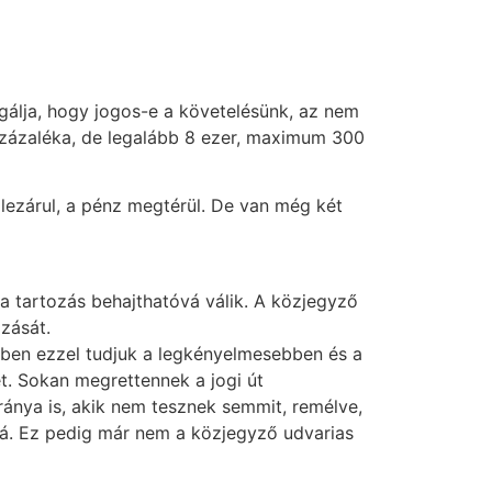
sgálja, hogy jogos-e a követelésünk, az nem
3 százaléka, de legalább 8 ezer, maximum 300
lezárul, a pénz megtérül. De van még két
 a tartozás behajthatóvá válik. A közjegyző
ozását.
tben ezzel tudjuk a legkényelmesebben és a
t. Sokan megrettennek a jogi út
ránya is, akik nem tesznek semmit, remélve,
óvá. Ez pedig már nem a közjegyző udvarias