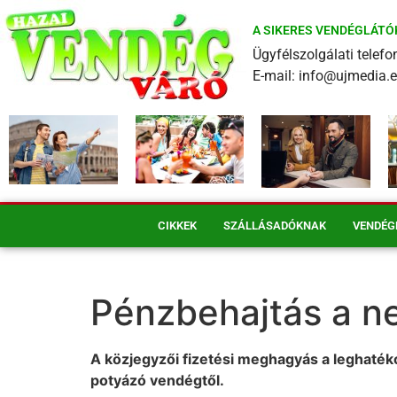
A SIKERES VENDÉGLÁTÓ
Ügyfélszolgálati tele
E-mail: info@ujmedia.
CIKKEK
SZÁLLÁSADÓKNAK
VENDÉG
Pénzbehajtás a n
A közjegyzői fizetési meghagyás a leghatéko
potyázó vendégtől.