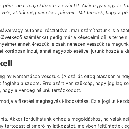
 pénz, nem tudja kifizetni a számlát. Aláír ugyan egy tarto
k vele, abból még nem lesz pénzem. Mit tehetek, hogy a p
ával vagy autóhitel részletével, már számíthatunk is a szo
 Következő számlánkat pedig már a késedelmi díj is terhelni
elmetlennek érezzük, s csak nehezen vesszük rá magunkat 
él korábban indul, annál nagyobb eséllyel jutunk hozzá a 
ell
dig nyilvántartásba vesszük. (A szállás elfoglalásakor min
s foglalta a szobát. Erre azért van szükség, hogy jogilag 
, hogy a vendég nálunk tartózkodott.
ja a fizetési meghagyás kibocsátása. Ez a jogi út kezdő lé
nia. Akkor fordulhatunk ehhez a megoldáshoz, ha valakinek f
y tartozást elismerő nyilatkozatot, melyben feltüntettek e