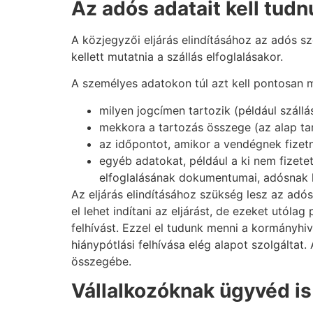
Az adós adatait kell tud
A közjegyzői eljárás elindításához az adós s
kellett mutatnia a szállás elfoglalásakor.
A személyes adatokon túl azt kell pontosan 
milyen jogcímen tartozik (például szállá
mekkora a tartozás összege (az alap tar
az időpontot, amikor a vendégnek fizetni
egyéb adatokat, például a ki nem fizete
elfoglalásának dokumentumai, adósnak kül
Az eljárás elindításához szükség lesz az adós
el lehet indítani az eljárást, de ezeket utóla
felhívást. Ezzel el tudunk menni a kormányhiv
hiánypótlási felhívása elég alapot szolgáltat. A
összegébe.
Vállalkozóknak ügyvéd is 