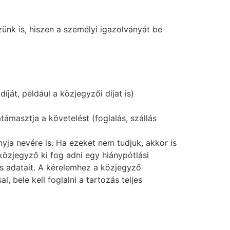
ünk is, hiszen a személyi igazolványát be
át, például a közjegyzői díjat is)
)
masztja a követelést (foglalás, szállás
nyja nevére is. Ha ezeket nem tudjuk, akkor is
 közjegyző ki fog adni egy hiánypótlási
yes adatait. A kérelemhez a közjegyző
l, bele kell foglalni a tartozás teljes