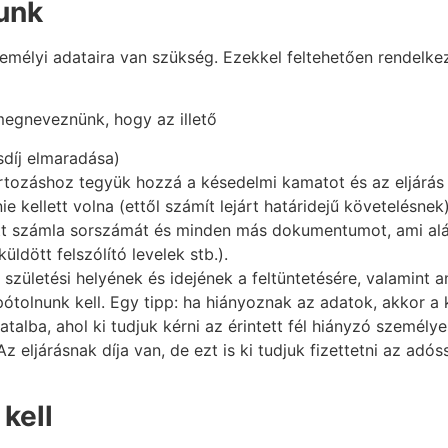
nunk
zemélyi adataira van szükség. Ezekkel feltehetően rendelkez
megneveznünk, hogy az illető
sdíj elmaradása)
tozáshoz tegyük hozzá a késedelmi kamatot és az eljárás díj
e kellett volna (ettől számít lejárt határidejű követelésnek
tt számla sorszámát és minden más dokumentumot, ami alátá
dött felszólító levelek stb.).
 születési helyének és idejének a feltüntetésére, valamint a
g pótolnunk kell. Egy tipp: ha hiányoznak az adatok, akkor a
atalba, ahol ki tudjuk kérni az érintett fél hiányzó személ
z eljárásnak díja van, de ezt is ki tudjuk fizettetni az adóssa
kell