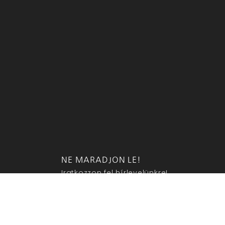
NE MARADJON LE!
Iratkozzon fel hírlevelünkre!
eu
KÜLDÖM
áig