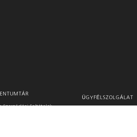
ENTUMTÁR
ÜGYFÉLSZOLGÁLAT
s Szerződési Feltételek
E-mail: info@ujmedia.
lési Tájékoztató
Telefon: 20/42-300-42
lési Tájékoztató
Munkanapokon 8-16 ór
zum