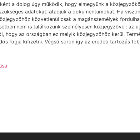
t a dolog úgy működik, hogy elmegyünk a közjegyzőköz,
szükséges adatokat, átadjuk a dokumentumokat. Ha viszont 
 közjegyzőhöz közvetlenül csak a magánszemélyek fordulha
esetben nem is találkozunk személyesen közjegyzővel: az üg
ról, hogy az országban ez melyik közjegyzőhöz kerül. Termé
dós fogja kifizetni. Végső soron így az eredeti tartozás töb
ása