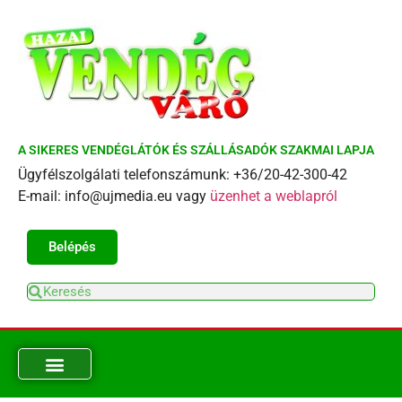
A SIKERES VENDÉGLÁTÓK ÉS SZÁLLÁSADÓK SZAKMAI LAPJA
Ügyfélszolgálati telefonszámunk: +36/20-42-300-42
E-mail: info@ujmedia.eu vagy
üzenhet a weblapról
Belépés