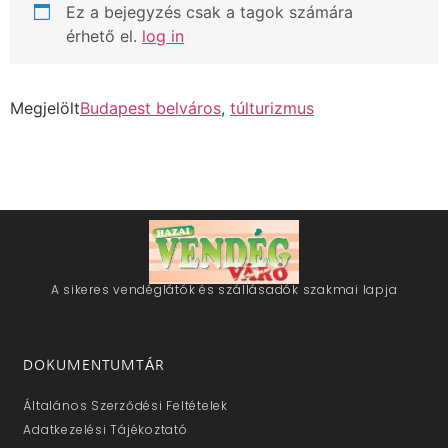
Ez a bejegyzés csak a tagok számára
érhető el.
log in
Megjelölt
Budapest belváros
,
túlturizmus
A sikeres vendéglátók és szállásadók szakmai lapja
DOKUMENTUMTÁR
Általános Szerződési Feltételek
Adatkezelési Tájékoztató